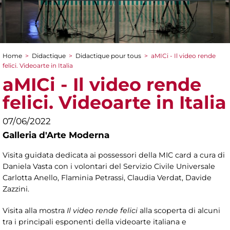
Home
>
Didactique
>
Didactique pour tous
>
aMICi - Il video rende
You are here
felici. Videoarte in Italia
aMICi - Il video rende
felici. Videoarte in Italia
07/06/2022
Galleria d'Arte Moderna
Visita guidata dedicata ai possessori della MIC card a cura di
Daniela Vasta con i volontari del Servizio Civile Universale
Carlotta Anello, Flaminia Petrassi, Claudia Verdat, Davide
Zazzini.
Visita alla mostra
Il video rende felici
alla scoperta di alcuni
tra i principali esponenti della videoarte italiana e