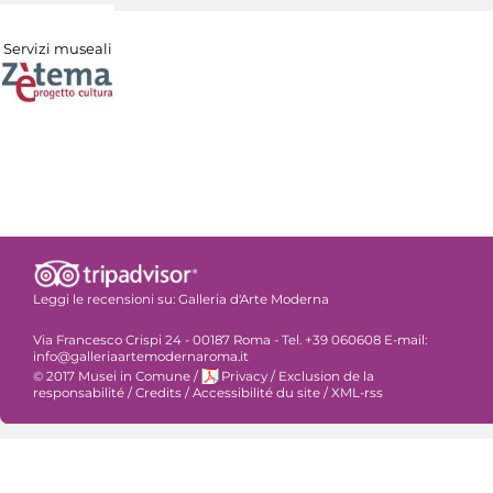
Servizi museali
Leggi le recensioni su:
Galleria d'Arte Moderna
Via Francesco Crispi 24 - 00187 Roma - Tel. +39 060608 E-mail:
info@galleriaartemodernaroma.it
© 2017 Musei in Comune
/
Privacy
/
Exclusion de la
responsabilité
/
Credits
/
Accessibilité du site
/
XML-rss