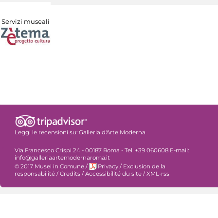
Servizi museali
Leggi le recensioni su:
Galleria d'Arte Moderna
Via Francesco Crispi 24 - 00187 Roma - Tel. +39 060608 E-mail:
info@galleriaartemodernaroma.it
© 2017 Musei in Comune
/
Privacy
/
Exclusion de la
responsabilité
/
Credits
/
Accessibilité du site
/
XML-rss