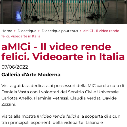
Home
>
Didactique
>
Didactique pour tous
>
aMICi - Il video rende
You are here
felici. Videoarte in Italia
aMICi - Il video rende
felici. Videoarte in Italia
07/06/2022
Galleria d'Arte Moderna
Visita guidata dedicata ai possessori della MIC card a cura di
Daniela Vasta con i volontari del Servizio Civile Universale
Carlotta Anello, Flaminia Petrassi, Claudia Verdat, Davide
Zazzini.
Visita alla mostra
Il video rende felici
alla scoperta di alcuni
tra i principali esponenti della videoarte italiana e