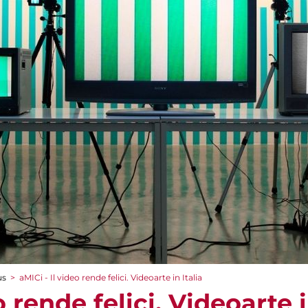
us
>
aMICi - Il video rende felici. Videoarte in Italia
o rende felici. Videoarte i