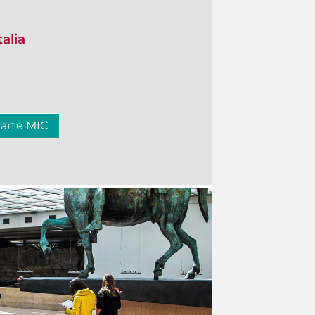
talia
carte MIC