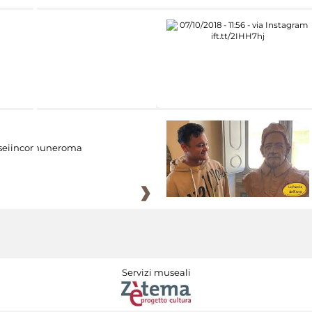
eiincomuneroma
Servizi museali