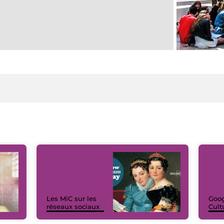
Les MiC sur les
Goog
réseaux sociaux
Cult