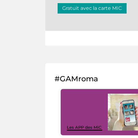
Gratuit avec la carte MIC
#GAMroma
Les APP des MiC