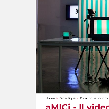
Home
>
Didactique
>
Didactique pour to
You are here
aMICi - Il vide