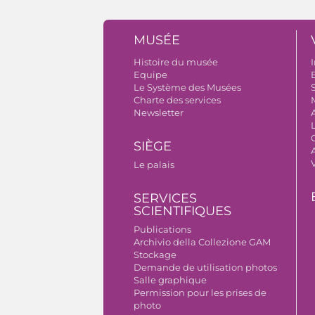
MUSÉE
Histoire du musée
I
Equipe
B
Le Système des Musées
S
Charte des services
Newsletter
SIÈGE
A
Le palais
SERVICES
SCIENTIFIQUES
Publications
Archivio della Collezione GAM
Stockage
Demande de utilisation photos
Salle graphique
Permission pour les prises de
photo