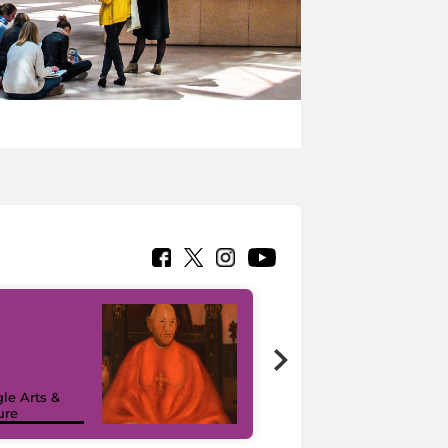
7 nuovi in-
painting tour
sulla piattaforma
le Arts &
Google Arts &
ure
Culture