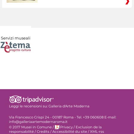
Servizi museali
Leggi le recensioni su:
Galleria d'Arte Moderna
Via Francesco Crispi 24 - 00187 Roma - Tel. +39 060608 E-mail:
info@galleriaartemodernaroma.it
© 2017 Musei in Comune
/
Privacy
/
Exclusion de la
responsabilité
/
Credits
/
Accessibilité du site
/
XML-rss