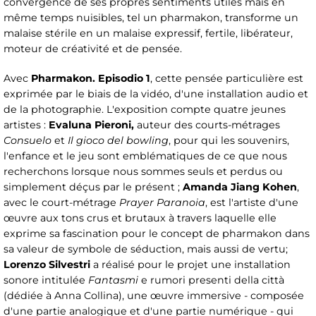
convergence de ses propres sentiments utiles mais en
même temps nuisibles, tel un pharmakon, transforme un
malaise stérile en un malaise expressif, fertile, libérateur,
moteur de créativité et de pensée.
Avec
Pharmakon. Episodio 1
, cette pensée particulière est
exprimée par le biais de la vidéo, d'une installation audio et
de la photographie. L'exposition compte quatre jeunes
artistes :
Evaluna Pieroni,
auteur des courts-métrages
Consuelo
et
Il gioco del bowling
, pour qui les souvenirs,
l'enfance et le jeu sont emblématiques de ce que nous
recherchons lorsque nous sommes seuls et perdus ou
simplement déçus par le présent ;
Amanda Jiang Kohen
,
avec le court-métrage
Prayer Paranoia
, est l'artiste d'une
œuvre aux tons crus et brutaux à travers laquelle elle
exprime sa fascination pour le concept de pharmakon dans
sa valeur de symbole de séduction, mais aussi de vertu;
Lorenzo Silvestri
a réalisé pour le projet une installation
sonore intitulée
Fantasmi
e rumori presenti della città
(dédiée à Anna Collina), une œuvre immersive - composée
d'une partie analogique et d'une partie numérique - qui