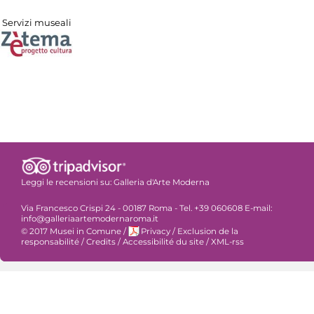
Servizi museali
Leggi le recensioni su:
Galleria d'Arte Moderna
Via Francesco Crispi 24 - 00187 Roma - Tel. +39 060608 E-mail:
info@galleriaartemodernaroma.it
© 2017 Musei in Comune
/
Privacy
/
Exclusion de la
responsabilité
/
Credits
/
Accessibilité du site
/
XML-rss