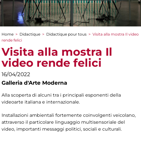
Home
>
Didactique
>
Didactique pour tous
>
Visita alla mostra Il video
You are here
rende felici
Visita alla mostra Il
video rende felici
16/04/2022
Galleria d'Arte Moderna
Alla scoperta di alcuni tra i principali esponenti della
videoarte italiana e internazionale.
Installazioni ambientali fortemente coinvolgenti veicolano,
attraverso il particolare linguaggio multisensoriale del
video, importanti messaggi politici, sociali e culturali.