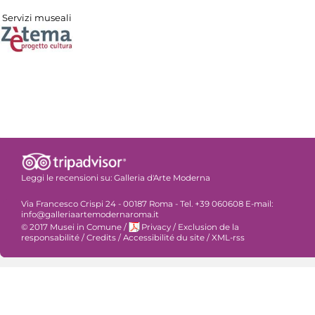
Servizi museali
Leggi le recensioni su:
Galleria d'Arte Moderna
Via Francesco Crispi 24 - 00187 Roma - Tel. +39 060608 E-mail:
info@galleriaartemodernaroma.it
© 2017 Musei in Comune
/
Privacy
/
Exclusion de la
responsabilité
/
Credits
/
Accessibilité du site
/
XML-rss