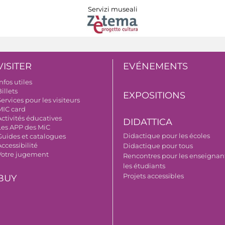
Servizi museali
VISITER
EVÉNEMENTS
nfos utiles
illets
EXPOSITIONS
ervices pour les visiteurs
MIC card
Activités éducatives
DIDATTICA
Les APP des MiC
Didactique pour les écoles
Guides et catalogues
ccessibilité
Didactique pour tous
Votre jugement
Rencontres pour les enseignant
les étudiants
Projets accessibles
BUY