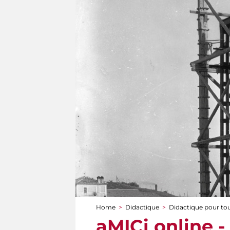
Home
>
Didactique
>
Didactique pour to
You are here
aMICi online 