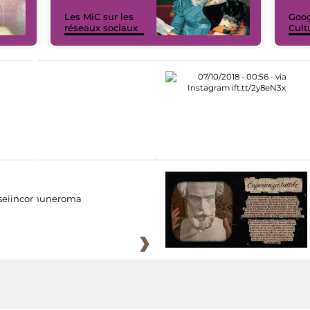
Les MiC sur les
Goog
réseaux sociaux
Cult
eiincomuneroma