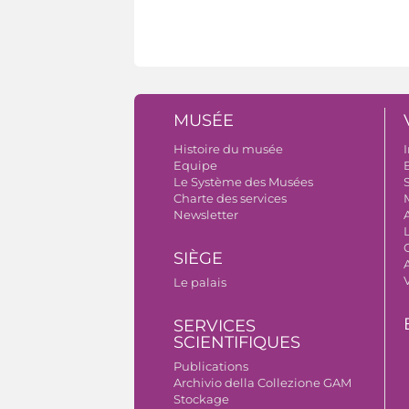
MUSÉE
Histoire du musée
I
Equipe
B
Le Système des Musées
S
Charte des services
Newsletter
SIÈGE
A
Le palais
SERVICES
SCIENTIFIQUES
Publications
Archivio della Collezione GAM
Stockage