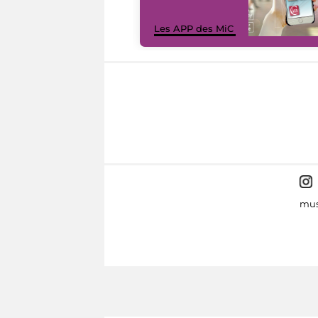
Les APP des MiC
mus