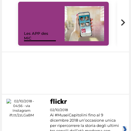
Les APP des
Les
MiC
rés
02/10/2018
Ai #MuseiCapitolini fino al 9
dicembre 2018 un’occasione unica
per ripercorrere la storia degli ultimi
tre concili dell’età moderna con