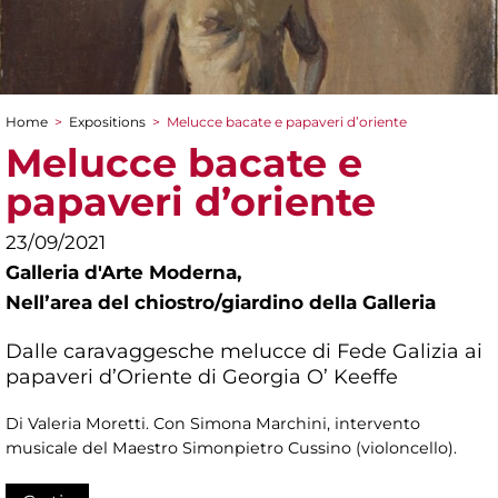
Home
>
Expositions
>
Melucce bacate e papaveri d’oriente
You are here
Melucce bacate e
papaveri d’oriente
23/09/2021
Galleria d'Arte Moderna,
Nellʼarea del chiostro/giardino della Galleria
Dalle caravaggesche melucce di Fede Galizia ai
papaveri d’Oriente di Georgia O’ Keeffe
Di Valeria Moretti. Con Simona Marchini, intervento
musicale del Maestro Simonpietro Cussino (violoncello).