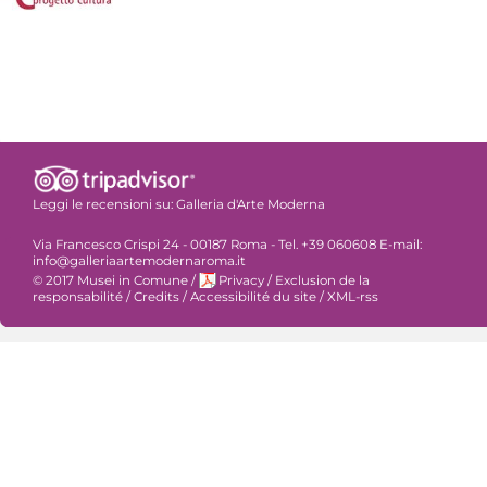
Leggi le recensioni su:
Galleria d'Arte Moderna
Via Francesco Crispi 24 - 00187 Roma - Tel. +39 060608 E-mail:
info@galleriaartemodernaroma.it
© 2017 Musei in Comune
/
Privacy
/
Exclusion de la
responsabilité
/
Credits
/
Accessibilité du site
/
XML-rss