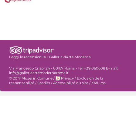
Leggi le recensioni su:
Galleria d'Arte Moderna
Via Francesco Crispi 24 - 00187 Roma - Tel. +39 060608 E-mail:
info@galleriaartemodernaroma.it
© 2017 Musei in Comune
/
Privacy
/
Exclusion de la
responsabilité
/
Credits
/
Accessibilité du site
/
XML-rss