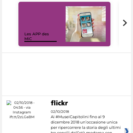
Les APP des
Les
MiC
rés
02/10/2018
Ai #MuseiCapitolini fino al 9
dicembre 2018 un’occasione unica
per ripercorrere la storia degli ultimi
tre concili dell’età moderna con