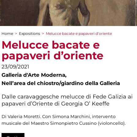
Home
>
Expositions
>
Melucce bacate e papaveri d’oriente
You are here
Melucce bacate e
papaveri d’oriente
23/09/2021
Galleria d'Arte Moderna,
Nellʼarea del chiostro/giardino della Galleria
Dalle caravaggesche melucce di Fede Galizia ai
papaveri d’Oriente di Georgia O’ Keeffe
Di Valeria Moretti. Con Simona Marchini, intervento
musicale del Maestro Simonpietro Cussino (violoncello).