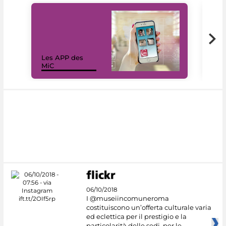
Les APP des
Les
MiC
rés
06/10/2018
I @museiincomuneroma
costituiscono un’offerta culturale varia
ed eclettica per il prestigio e la
particolarità delle sedi, per le