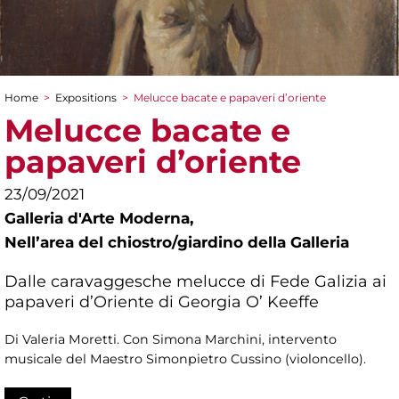
Home
>
Expositions
>
Melucce bacate e papaveri d’oriente
You are here
Melucce bacate e
papaveri d’oriente
23/09/2021
Galleria d'Arte Moderna,
Nellʼarea del chiostro/giardino della Galleria
Dalle caravaggesche melucce di Fede Galizia ai
papaveri d’Oriente di Georgia O’ Keeffe
Di Valeria Moretti. Con Simona Marchini, intervento
musicale del Maestro Simonpietro Cussino (violoncello).