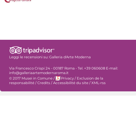
Leggi le recensioni su:
Galleria d'Arte Moderna
Via Francesco Crispi 24 - 00187 Roma - Tel. +39 060608 E-mail:
info@galleriaartemodernaroma.it
© 2017 Musei in Comune
/
Privacy
/
Exclusion de la
responsabilité
/
Credits
/
Accessibilité du site
/
XML-rss