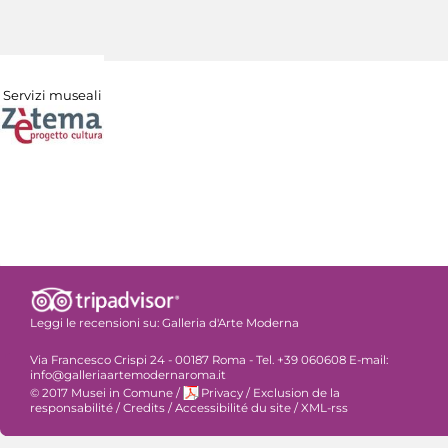
Servizi museali
Leggi le recensioni su:
Galleria d'Arte Moderna
Via Francesco Crispi 24 - 00187 Roma - Tel. +39 060608 E-mail:
info@galleriaartemodernaroma.it
© 2017 Musei in Comune
/
Privacy
/
Exclusion de la
responsabilité
/
Credits
/
Accessibilité du site
/
XML-rss