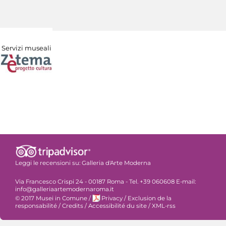
Servizi museali
Leggi le recensioni su:
Galleria d'Arte Moderna
Via Francesco Crispi 24 - 00187 Roma - Tel. +39 060608 E-mail:
info@galleriaartemodernaroma.it
© 2017 Musei in Comune
/
Privacy
/
Exclusion de la
responsabilité
/
Credits
/
Accessibilité du site
/
XML-rss