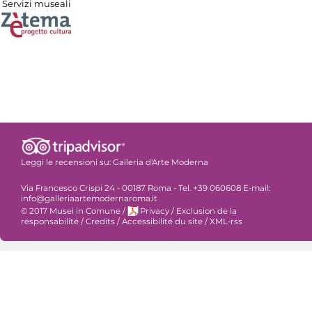
Servizi museali
Leggi le recensioni su:
Galleria d'Arte Moderna
Via Francesco Crispi 24 - 00187 Roma - Tel. +39 060608 E-mail:
info@galleriaartemodernaroma.it
© 2017 Musei in Comune
/
Privacy
/
Exclusion de la
responsabilité
/
Credits
/
Accessibilité du site
/
XML-rss