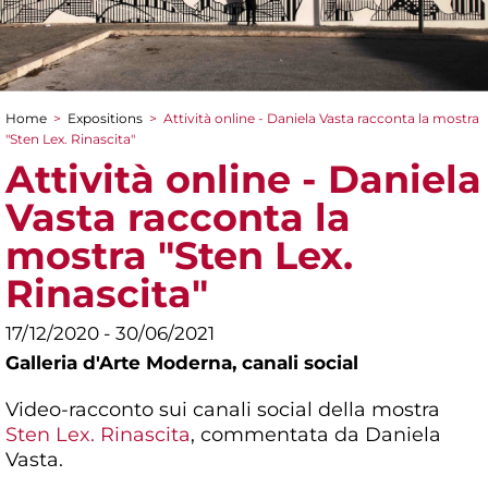
Home
>
Expositions
>
Attività online - Daniela Vasta racconta la mostra
You are here
"Sten Lex. Rinascita"
Attività online - Daniela
Vasta racconta la
mostra "Sten Lex.
Rinascita"
17/12/2020 - 30/06/2021
Galleria d'Arte Moderna,
canali social
Video-racconto sui canali social della mostra
Sten Lex. Rinascita
, commentata da Daniela
Vasta.