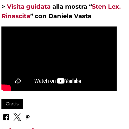
>
Visita guidata
alla mostra “
Sten Lex.
Rinascita
” con Daniela Vasta
Gratis