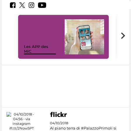
Les APP des
Les
MiC
rés
04/10/2018
Al piano terra di #PalazzoPrimoli si