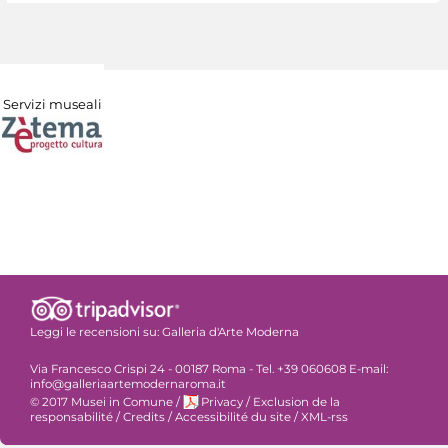
Servizi museali
Leggi le recensioni su:
Galleria d'Arte Moderna
Via Francesco Crispi 24 - 00187 Roma - Tel. +39 060608 E-mail:
info@galleriaartemodernaroma.it
© 2017 Musei in Comune
/
Privacy
/
Exclusion de la
responsabilité
/
Credits
/
Accessibilité du site
/
XML-rss