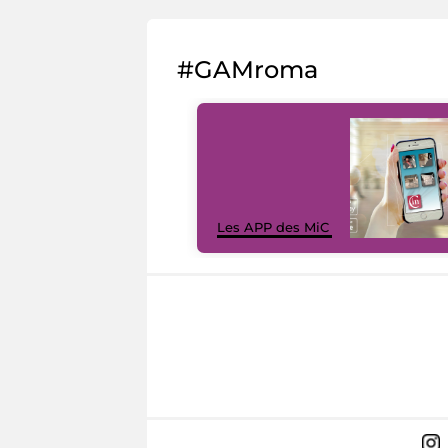
#GAMroma
Les APP des MiC