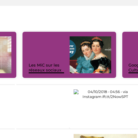
Les MiC sur les
Goog
réseaux sociaux
Cult