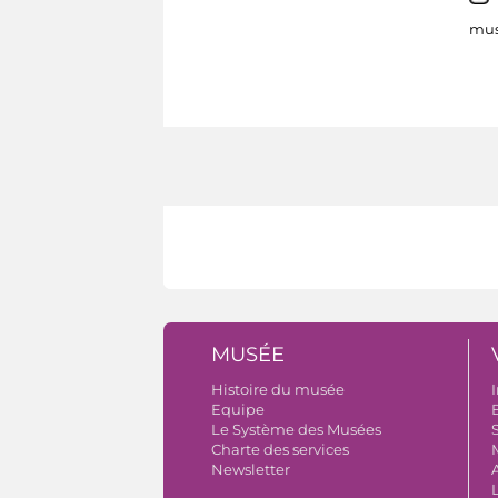
mus
MUSÉE
Histoire du musée
I
Equipe
B
Le Système des Musées
S
Charte des services
Newsletter