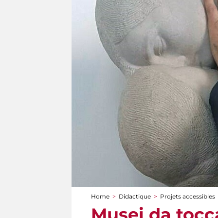
Home
>
Didactique
>
Projets accessibles
You are here
Musei da tocca