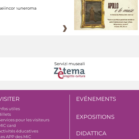
eiincomuneroma
Servizi museali
VISITER
EVÉNEMENTS
nfos utiles
illets
EXPOSITIONS
ervices pour les visiteurs
MIC card
Activités éducatives
DIDATTICA
Les APP des MiC