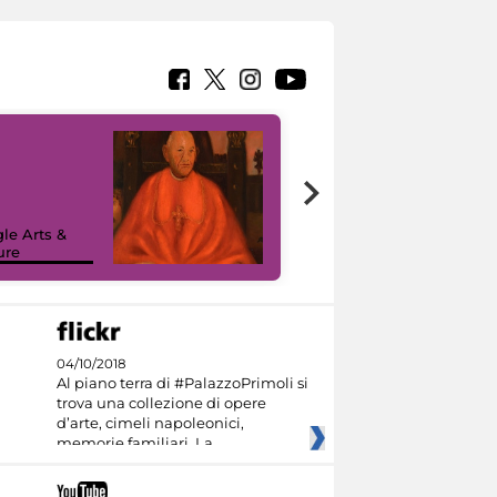
7 nuovi in-
painting tour
sulla piattaforma
le Arts &
Google Arts &
ure
Culture
04/10/2018
Al piano terra di #PalazzoPrimoli si
trova una collezione di opere
d’arte, cimeli napoleonici,
memorie familiari. La