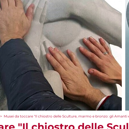
>
Musei da toccare "Il chiostro delle Sculture, marmo e bronzo: gli Amanti 
re "Il chiostro delle Sc