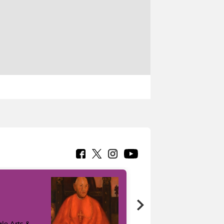
7 nuovi in-
painting tour
sulla piattaforma
le Arts &
Google Arts &