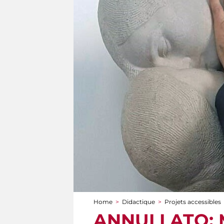
Home
>
Didactique
>
Projets accessibles
You are here
ANNULLATO: Mu