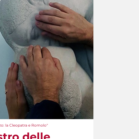
o: la Cleopatra e Romolo"
tro delle