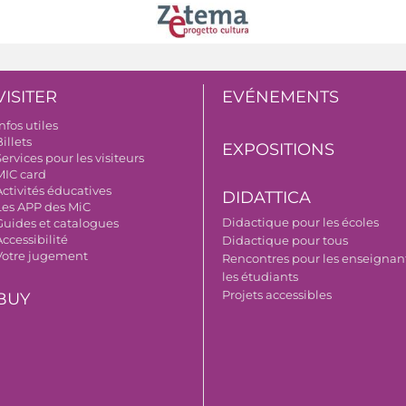
VISITER
EVÉNEMENTS
nfos utiles
illets
EXPOSITIONS
ervices pour les visiteurs
MIC card
Activités éducatives
DIDATTICA
Les APP des MiC
Didactique pour les écoles
Guides et catalogues
ccessibilité
Didactique pour tous
Votre jugement
Rencontres pour les enseignant
les étudiants
Projets accessibles
BUY