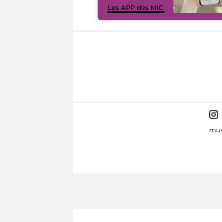
Les APP des MiC
mus