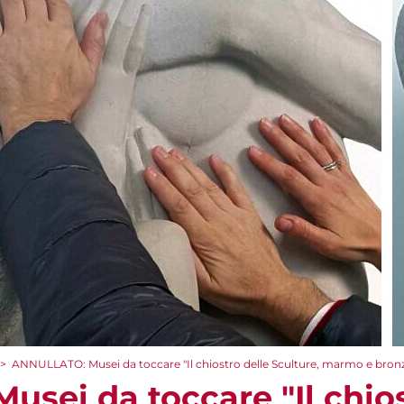
>
ANNULLATO: Musei da toccare "Il chiostro delle Sculture, marmo e bronz
sei da toccare "Il chios