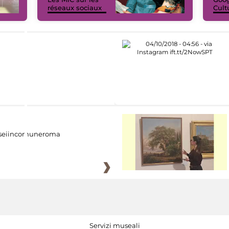
réseaux sociaux
Cult
eiincomuneroma
Servizi museali