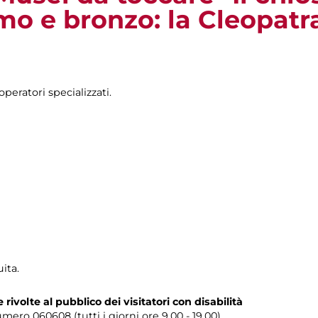
mo e bronzo: la Cleopatr
operatori specializzati.
uita.
te rivolte al pubblico dei visitatori con disabilità
umero
060608 (tutti i giorni ore 9.00 - 19.00)