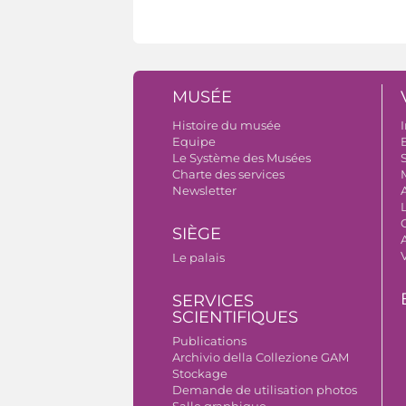
MUSÉE
Histoire du musée
I
Equipe
B
Le Système des Musées
S
Charte des services
Newsletter
SIÈGE
A
Le palais
SERVICES
SCIENTIFIQUES
Publications
Archivio della Collezione GAM
Stockage
Demande de utilisation photos
Salle graphique