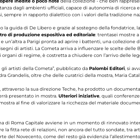
opere inedite o poco note
della collezione - che ben rappresen
tanza dagli ambienti ufficiali, capace di autonomia di ricerca e
 sempre in rapporto dialettico con i valori della tradizione na
sotto la guida di De Libero e grazie al sostegno della fondatrice
tro di produzione espositiva ed editoriale
: trentasei mostre a
un’altra a Parigi pronta ad aprire i battenti, una collezione di 
isegni di artisti. La Cometa arriva a influenzare le scelte delle
organi di regime, è costretta a chiudere con l’arrivo delle leggi
 gli artisti della Cometa”, pubblicato da
Palombi Editori
, si av
a Grandelis, oltre che delle curatrici della mostra, Maria Cata
, attraverso la sua direzione Teche, ha prodotto un documentari
verrà presentato in mostra.
Ulteriori iniziative
, quali conferenze
mostra al fine di valorizzare la ricchezza del materiale documen
na di Roma Capitale avviene in un momento di rinnovato interes
la fitta rete di relazioni, non ancora del tutto sondate, tra artis
 parte del Novecento, come del resto già evidenzia l’allestimen