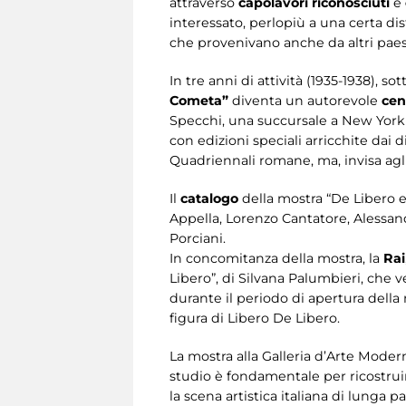
attraverso
capolavori riconosciuti
e
interessato, perlopiù a una certa dis
che provenivano anche da altri paesi,
In tre anni di attività (1935-1938), 
Cometa”
diventa un autorevole
cen
Specchi, una succursale a New York e 
con edizioni speciali arricchite dai d
Quadriennali romane, ma, invisa agli 
Il
catalogo
della mostra “De Libero e
Appella, Lorenzo Cantatore, Alessandr
Porciani.
In concomitanza della mostra, la
Rai
Libero”, di Silvana Palumbieri, che 
durante il periodo di apertura della 
figura di Libero De Libero.
La mostra alla Galleria d’Arte Moder
studio è fondamentale per ricostruire 
la scena artistica italiana di lunga