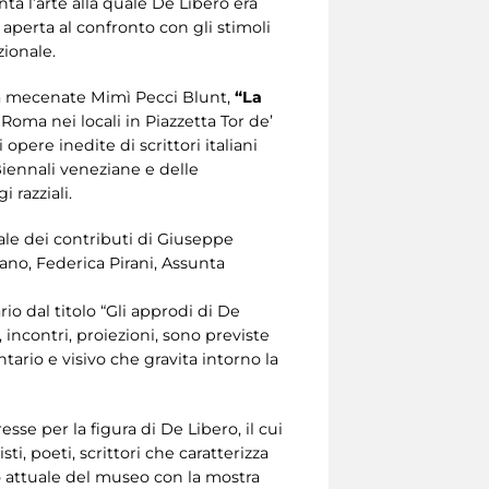
ta l’arte alla quale De Libero era
 aperta al confronto con gli stimoli
zionale.
, la mecenate Mimì Pecci Blunt,
“La
 Roma nei locali in Piazzetta Tor de’
opere inedite di scrittori italiani
 Biennali veneziane e delle
 razziali.
vale dei contributi di Giuseppe
lano, Federica Pirani, Assunta
o dal titolo “Gli approdi di De
, incontri, proiezioni, sono previste
tario e visivo che gravita intorno la
se per la figura di De Libero, il cui
ti, poeti, scrittori che caratterizza
to attuale del museo con la mostra