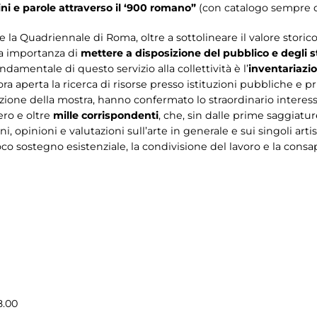
i e parole attraverso il ‘900 romano”
(con catalogo sempre d
 la Quadriennale di Roma, oltre a sottolineare il valore storico 
la importanza di
mettere a disposizione del pubblico e degli st
amentale di questo servizio alla collettività è l’
inventariazi
’ora aperta la ricerca di risorse presso istituzioni pubbliche e p
azione della mostra, hanno confermato lo straordinario interes
ero e oltre
mille corrispondenti
, che, sin dalle prime saggiatu
i, opinioni e valutazioni sull’arte in generale e sui singoli arti
proco sostegno esistenziale, la condivisione del lavoro e la cons
8.00