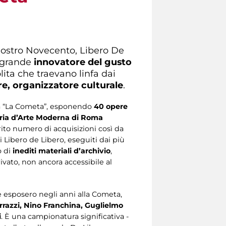
l nostro Novecento, Libero De
 grande
innovatore del gusto
ita che traevano linfa dai
re, organizzatore culturale
.
eria “La Cometa”, esponendo
40 opere
eria d’Arte Moderna di Roma
rito numero di acquisizioni così da
i Libero de Libero, eseguiti dai più
o di
inediti materiali d’archivio
,
ivato, non ancora accessibile al
che esposero negli anni alla Cometa,
errazzi, Nino Franchina, Guglielmo
i
. È una campionatura significativa -