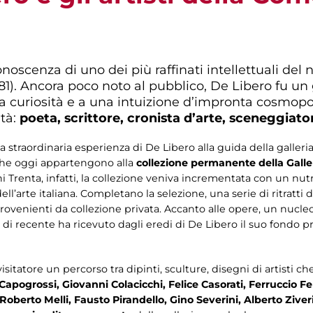
onoscenza di uno dei più raffinati intellettuali de
81). Ancora poco noto al pubblico, De Libero fu un
na curiosità e a una intuizione d’impronta cosmopol
ità:
poeta, scrittore, cronista d’arte, sceneggiato
 la straordinaria esperienza di De Libero alla guida della gall
i, che oggi appartengono alla
collezione permanente della Gall
ni Trenta, infatti, la collezione veniva incrementata con un nut
l’arte italiana. Completano la selezione, una serie di ritratti d
rovenienti da collezione privata. Accanto alle opere, un nucle
di recente ha ricevuto dagli eredi di De Libero il suo fondo pr
visitatore un percorso tra dipinti, sculture, disegni di artisti 
 Capogrossi, Giovanni Colacicchi, Felice Casorati, Ferruccio F
Roberto Melli, Fausto Pirandello, Gino Severini, Alberto Ziver