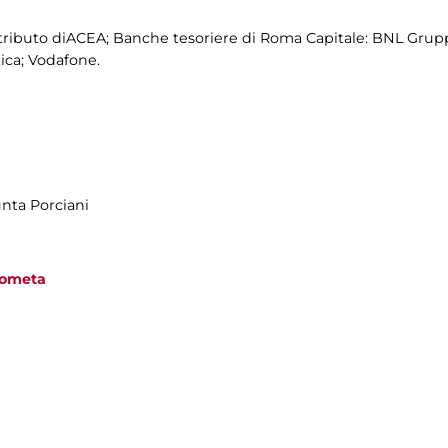
tributo diACEA; Banche tesoriere di Roma Capitale: BNL Grup
ica; Vodafone.
unta Porciani
 Cometa