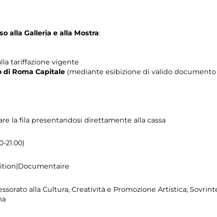
o alla Galleria e alla Mostra
:
lla tariffazione vigente
rio di Roma Capitale
(mediante esibizione di valido documento c
are la fila presentandosi direttamente alla cassa
0-21.00)
sition|Documentaire
ssorato alla Cultura, Creatività e Promozione Artistica; Sovrint
ma