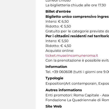
Lunedì chiuso
La biglietteria chiude alle ore 17.30
Billet d'entrée
Biglietto unico comprensivo ingress
Intero: € 6,50
Ridotto: € 5,50
Gratuito per le categorie previste da
Per i cittadini residenti nel territo
Intero: € 5,50
Ridotto: € 4,50
Acquisto online:
ticket.museiincomuneroma.it
Con la prenotazione è possibile evit
Information
Tel. +39 060608 (tutti i giorni ore 9.0
Typologie
Exposition|Art contemporain, Expo
Autres informations
Enti promotori: Roma Capitale - Asse
Fondazione La Quadriennale di Ro
Site Web