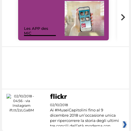
Les APP des
Les
MiC
rés
02/10/2018
Ai #MuseiCapitolini fino al 9
dicembre 2018 un’occasione unica
per ripercorrere la storia degli ultimi
tre concili dell’età moderna con