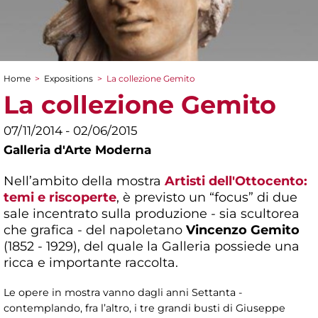
Home
>
Expositions
>
La collezione Gemito
You are here
La collezione Gemito
07/11/2014 - 02/06/2015
Galleria d'Arte Moderna
Nell’ambito della mostra
Artisti dell'Ottocento:
temi e riscoperte
, è previsto un “focus” di due
sale incentrato sulla produzione - sia scultorea
che grafica - del napoletano
Vincenzo Gemito
(1852 - 1929), del quale la Galleria possiede una
ricca e importante raccolta.
Le opere in mostra vanno dagli anni Settanta -
contemplando, fra l’altro, i tre grandi busti di Giuseppe