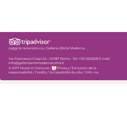
Leggi le recensioni su:
Galleria d'Arte Moderna
Via Francesco Crispi 24 - 00187 Roma - Tel. +39 060608 E-mail:
info@galleriaartemodernaroma.it
© 2017 Musei in Comune
/
Privacy
/
Exclusion de la
responsabilité
/
Credits
/
Accessibilité du site
/
XML-rss