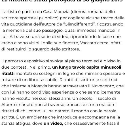
L’artista è partito da Casa Moravia (dimora romana dello
scrittore aperta al pubblico) per cogliere alcune tracce della
vita quotidiana dell’autore de “GliIndifferenti”, ricostruendo
la memoria del suo passaggio, quasi immedesimandosi in
lui. Attraverso una serie di video, riprendendo le cose che
erano e sono visibili dalle sue finestre, Vaccaro cerca infatti
di restituirci lo sguardo dello scrittore.
Il percorso espositivo si svolge al piano terzo ed è diviso in
due contesti. Nel primo,
un lungo tavolo ospita minuscoli
ritratti
montati su sostegni in legno che mimano spessore e
misure di un libro tascabile. Ritratti di scrittori e scrittrici
che insieme a Moravia hanno attraversato il Novecento, che
con lui hanno condiviso esperienze o che semplicemente
hanno vissuto nei suoi stessi anni. Un secolo, il secolo di
Alberto, narrato non attraverso cronaca e storia ma con i
ritratti di chi, come lui, ha narrato il mondo con la parola
scritta. È un ambiente che introduce e accompagna nella
stanza attigua, dove
un video,
che ossessivamente fissa il