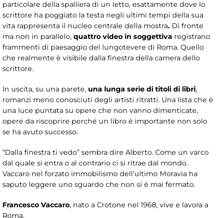
particolare della spalliera di un letto, esattamente dove lo
scrittore ha poggiato la testa negli ultimi tempi della sua
vita rappresenta il nucleo centrale della mostra
.
Di fronte
ma non in parallelo,
quattro video in soggettiva
registrano
frammenti di paesaggio del lungotevere di Roma. Quello
che realmente è visibile dalla finestra della camera dello
scrittore.
In uscita, su una parete,
una lunga serie di titoli di libri
,
romanzi meno conosciuti degli artisti ritratti. Una lista che è
una luce puntata su opere che non vanno dimenticate,
opere da riscoprire perché un libro è importante non solo
se ha avuto successo.
“Dalla finestra ti vedo” sembra dire Alberto. Come un varco
dal quale si entra o al contrario ci si ritrae dal mondo.
Vaccaro nel forzato immobilismo dell’ultimo Moravia ha
saputo leggere uno sguardo che non si è mai fermato.
Francesco Vaccaro
, nato a Crotone nel 1968, vive e lavora a
Roma.