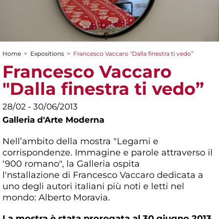
Home
>
Expositions
>
Francesco Vaccaro "Dalla finestra ti vedo”
You are here
Francesco Vaccaro
"Dalla finestra ti vedo”
28/02 - 30/06/2013
Galleria d'Arte Moderna
Nell’ambito della mostra "Legami e
corrispondenze. Immagine e parole attraverso il
‘900 romano", la Galleria ospita
l'nstallazione di Francesco Vaccaro dedicata a
uno degli autori italiani più noti e letti nel
mondo: Alberto Moravia.
La mostra è stata prorogata al 30 giugno 2013