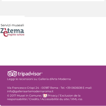
Servizi museali
Leggi le recensioni su:
Galleria d'Arte Moderna
Via Francesco Crispi 24 - 00187 Roma - Tel. +39 060608 E-mail:
info@galleriaartemodernaroma.it
© 2017 Musei in Comune
/
Privacy
/
Exclusion de la
responsabilité
/
Credits
/
Accessibilité du site
/
XML-rss