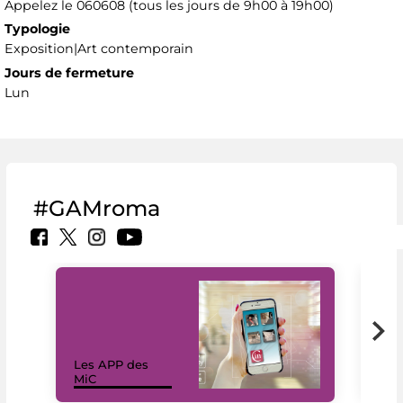
Appelez le 060608 (tous les jours de 9h00 à 19h00)
Typologie
Exposition|Art contemporain
Jours de fermeture
Lun
#GAMroma
Les APP des
Les
MiC
rés