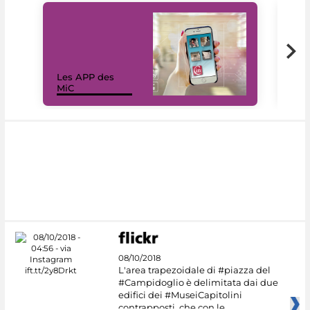
Les APP des
Les
MiC
rés
08/10/2018
L'area trapezoidale di #piazza del
#Campidoglio è delimitata dai due
edifici dei #MuseiCapitolini
contrapposti, che con le