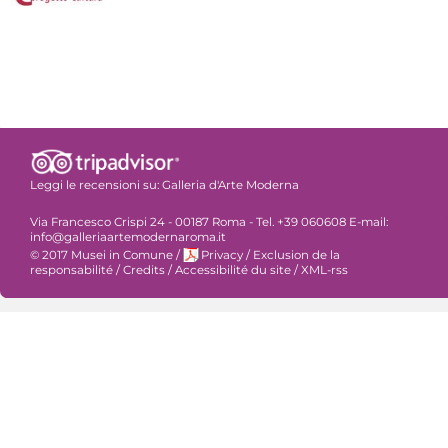
Leggi le recensioni su:
Galleria d'Arte Moderna
Via Francesco Crispi 24 - 00187 Roma - Tel. +39 060608 E-mail:
info@galleriaartemodernaroma.it
© 2017 Musei in Comune
/
Privacy
/
Exclusion de la
responsabilité
/
Credits
/
Accessibilité du site
/
XML-rss