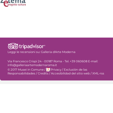
Leggi le recensioni su:
Galleria d'Arte Moderna
Via Francesco Crispi 24 - 00187 Roma - Tel. +39 060608 E-mail:
info@galleriaartemodernaroma.it
© 2017 Musei in Comune
/
Privacy
/
Exclusiòn de las
Responsabilidades
/
Credits
/
Accesibilidad del sitio web
/
XML-rss