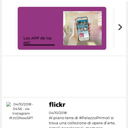
Las APP de los
I Mi
MiC
net
04/10/2018
Al piano terra di #PalazzoPrimoli si
trova una collezione di opere d’arte,
cimeli napoleonici, memorie