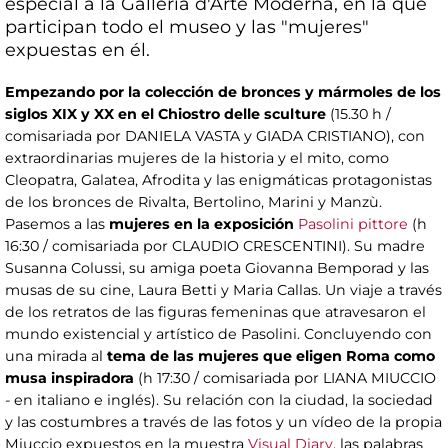
especial a la Galleria d'Arte Moderna, en la que
participan todo el museo y las "mujeres"
expuestas en él.
Empezando por la colección de bronces y mármoles de los
siglos XIX y XX en el Chiostro delle sculture
(15.30 h /
comisariada por DANIELA VASTA y GIADA CRISTIANO), con
extraordinarias mujeres de la historia y el mito, como
Cleopatra, Galatea, Afrodita y las enigmáticas protagonistas
de los bronces de Rivalta, Bertolino, Marini y Manzù.
Pasemos a las
mujeres en la exposición
Pasolini pittore
(h
16:30 / comisariada por CLAUDIO CRESCENTINI). Su madre
Susanna Colussi, su amiga poeta Giovanna Bemporad y las
musas de su cine, Laura Betti y Maria Callas. Un viaje a través
de los retratos de las figuras femeninas que atravesaron el
mundo existencial y artístico de Pasolini. Concluyendo con
una mirada al
tema de las mujeres que eligen Roma como
musa inspiradora
(h 17:30 / comisariada por LIANA MIUCCIO
- en italiano e inglés). Su relación con la ciudad, la sociedad
y las costumbres a través de las fotos y un vídeo de la propia
Miuccio expuestos en la muestra
Visual Diary
, las palabras