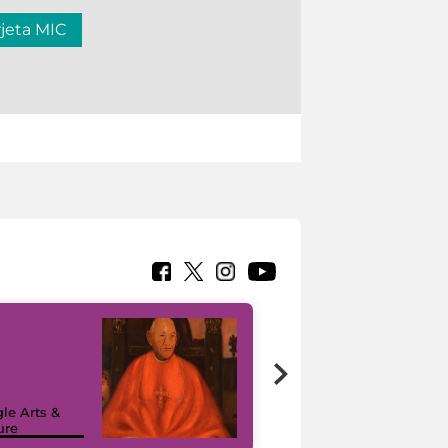
rjeta MIC
7 nuovi in-
painting tour
sulla piattaforma
le Arts &
Google Arts &
ure
Culture