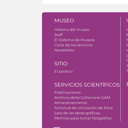
MUSEO
Historia del museo
I
Staff
El Sistema de Museos
S
Carta de los servicios
Newsletter
SITIO
El palacio
SERVICIOS SCIENTÍFICOS
Publicaciones
Archivio della Collezione GAM
Almacenamiento
Solicitud de utilización de fotos
Sala de las obras gráficas
Permiso para tomar fotografías