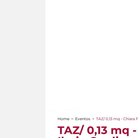
Home
>
Eventos
>
TAZ/ 0,13 mq - Chiara F
You are here
TAZ/ 0,13 mq -