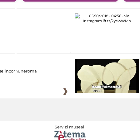
eiincomuneroma
Servizi museali