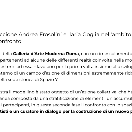
cione Andrea Frosolini e Ilaria Goglia nell'ambito
onfronto
e della
Galleria d’Arte Moderna Roma
, con un rimescolamento 
ppartenenti ad alcune delle differenti realtà coinvolte nella mo
esterni ad essa – lavorano per la prima volta insieme allo svil
l’interno di un campo d’azione di dimensioni estremamente rido
ella sede storica di Spazio Y.
ra il modellino è stato oggetto di un’azione collettiva, che ha v
anea composta da una stratificazione di elementi, un accumulo
 partecipanti, in questa seconda fase il confronto con lo spaz
tisti e un curatore in dialogo per la costruzione di un nuovo 