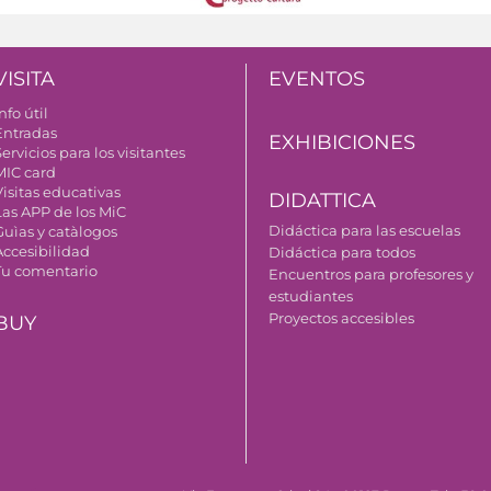
VISITA
EVENTOS
nfo útil
Entradas
EXHIBICIONES
ervicios para los visitantes
MIC card
Visitas educativas
DIDATTICA
Las APP de los MiC
Didáctica para las escuelas
Guìas y catàlogos
Accesibilidad
Didáctica para todos
Tu comentario
Encuentros para profesores y
estudiantes
Proyectos accesibles
BUY