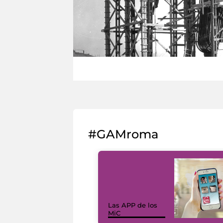
#GAMroma
Las APP de los
MiC