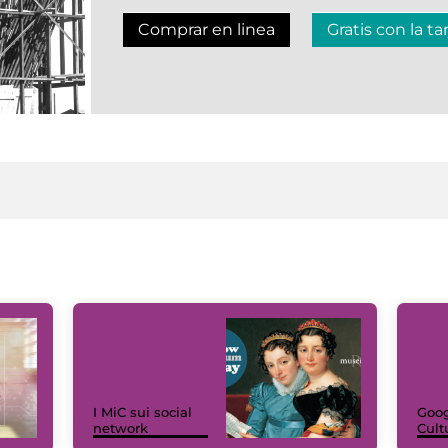
Comprar en linea
Gratis con la ta
I MiC sui social
Goog
network
Cult