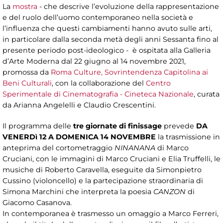
La
mostra
- che descrive l’evoluzione della rappresentazione
e del ruolo dell’uomo contemporaneo nella società e
l’influenza che questi cambiamenti hanno avuto sulle arti,
in particolare dalla seconda metà degli anni Sessanta fino al
presente periodo post-ideologico - è ospitata alla Galleria
d’Arte Moderna dal 22 giugno al 14 novembre 2021,
promossa da
Roma Culture, Sovrintendenza Capitolina ai
Beni Culturali
, con la collaborazione del
Centro
Sperimentale di Cinematografia - Cineteca Nazionale
, curata
da Arianna Angelelli e Claudio Crescentini.
Il programma delle
tre giornate di finissage
prevede
DA
VENERDì 12 A DOMENICA 14 NOVEMBRE
la trasmissione in
anteprima del cortometraggio
NINANANA
di Marco
Cruciani, con le immagini di Marco Cruciani e Elia Truffelli, le
musiche di Roberto Caravella, eseguite da Simonpietro
Cussino (violoncello) e la partecipazione straordinaria di
Simona Marchini che interpreta la poesia
CANZON
di
Giacomo Casanova.
In contemporanea è trasmesso un omaggio a Marco Ferreri,