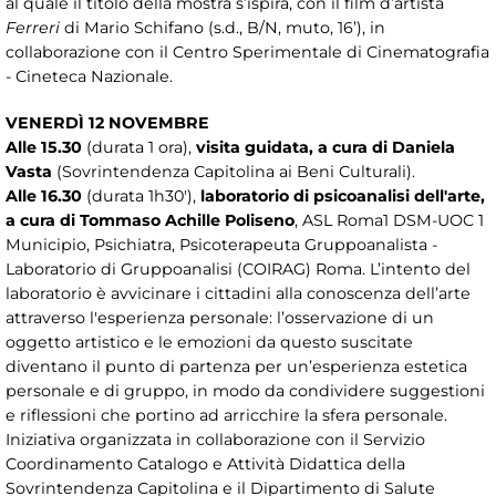
al quale il titolo della mostra s’ispira, con il film d’artista
Ferreri
di Mario Schifano (s.d., B/N, muto, 16’), in
collaborazione con il Centro Sperimentale di Cinematografia
- Cineteca Nazionale.
VENERDÌ 12 NOVEMBRE
Alle 15.30
(durata 1 ora),
visita guidata, a cura di Daniela
Vasta
(Sovrintendenza Capitolina ai Beni Culturali).
Alle 16.30
(durata 1h30'),
laboratorio di psicoanalisi dell'arte,
a cura di Tommaso Achille Poliseno
, ASL Roma1 DSM-UOC 1
Municipio, Psichiatra, Psicoterapeuta Gruppoanalista -
Laboratorio di Gruppoanalisi (COIRAG) Roma. L’intento del
laboratorio è avvicinare i cittadini alla conoscenza dell’arte
attraverso l'esperienza personale: l’osservazione di un
oggetto artistico e le emozioni da questo suscitate
diventano il punto di partenza per un’esperienza estetica
personale e di gruppo, in modo da condividere suggestioni
e riflessioni che portino ad arricchire la sfera personale.
Iniziativa organizzata in collaborazione con il Servizio
Coordinamento Catalogo e Attività Didattica della
Sovrintendenza Capitolina e il Dipartimento di Salute