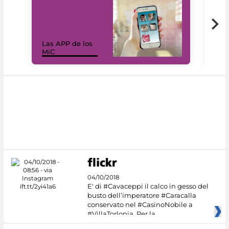
Las APP de los
I Mi
MiC
net
04/10/2018
E' di #Cavaceppi il calco in gesso del
busto dell’imperatore #Caracalla
conservato nel #CasinoNobile a
#VillaTorlonia. Per la