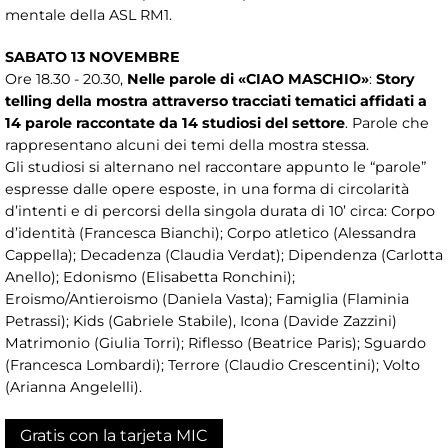
mentale della ASL RM1.
SABATO 13 NOVEMBRE
Ore 18.30 - 20.30,
Nelle parole di «CIAO MASCHIO»
:
Story
telling della mostra attraverso tracciati tematici affidati a
14 parole raccontate da 14 studiosi del settore
. Parole che
rappresentano alcuni dei temi della mostra stessa.
Gli studiosi si alternano nel raccontare appunto le “parole”
espresse dalle opere esposte, in una forma di circolarità
d’intenti e di percorsi della singola durata di 10’ circa: Corpo
d’identità (Francesca Bianchi); Corpo atletico (Alessandra
Cappella); Decadenza (Claudia Verdat); Dipendenza (Carlotta
Anello); Edonismo (Elisabetta Ronchini);
Eroismo/Antieroismo (Daniela Vasta); Famiglia (Flaminia
Petrassi); Kids (Gabriele Stabile), Icona (Davide Zazzini)
Matrimonio (Giulia Torri); Riflesso (Beatrice Paris); Sguardo
(Francesca Lombardi); Terrore (Claudio Crescentini); Volto
(Arianna Angelelli).
Gratis con la tarjeta MIC