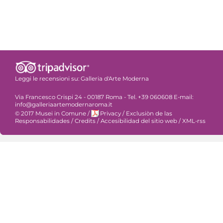
Leggi le recensioni su:
Galleria d'Arte Moderna
Via Francesco Crispi 24 - 00187 Roma - Tel. +39 060608 E-mail:
info@galleriaartemodernaroma.it
© 2017 Musei in Comune
/
Privacy
/
Exclusiòn de las
Responsabilidades
/
Credits
/
Accesibilidad del sitio web
/
XML-rss