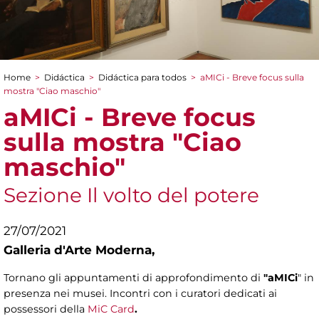
Home
>
Didáctica
>
Didáctica para todos
>
aMICi - Breve focus sulla
You are here
mostra "Ciao maschio"
aMICi - Breve focus
sulla mostra "Ciao
maschio"
Sezione Il volto del potere
27/07/2021
Galleria d'Arte Moderna,
Tornano gli appuntamenti di approfondimento di
"aMICi
" in
presenza nei musei. Incontri con i curatori dedicati ai
possessori della
MiC Card
.