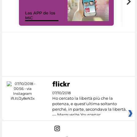
Las APP de los
I Mi
MiC
net
07/10/2018
Ho cercato la libertà più che la
potenza, e quest'ultima soltanto
perché, in parte, secondava la libertà.
— Marguerite Yourcenar