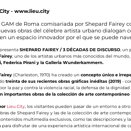
City - www.lieu.city
la GAM de Roma comisariada por Shepard Fairey c
 nuevas obras del célebre artista urbano dialogan c
n un espacio innovador por el que se puede nave
 presenta
SHEPARD FAIREY / 3 DÉCADAS DE DISCURSO
, un 
Fairey
, uno de los artistas urbanos más conocidos del mundo,
i, Federica Pirani y la Galleria Wunderkammern.
Fairey
(Charleston, 1970) ha creado un
concepto único e irrep
ndo
treinta de sus recientes obras gráficas inéditas (2019)
- c
or la paz y contra la violencia racial, la defensa de la dignid
on importantes obras de la colección de arte contemporáneo 
por
Lieu.City
, los visitantes pueden pasar de un entorno a otr
obras de Shepard Fairey y las de la colección de arte contem
 contenidos multimedia exclusivos, como las descripciones y l
a para disfrutar de una experiencia artística internacional de c