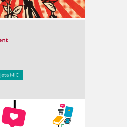
ent
rjeta MIC