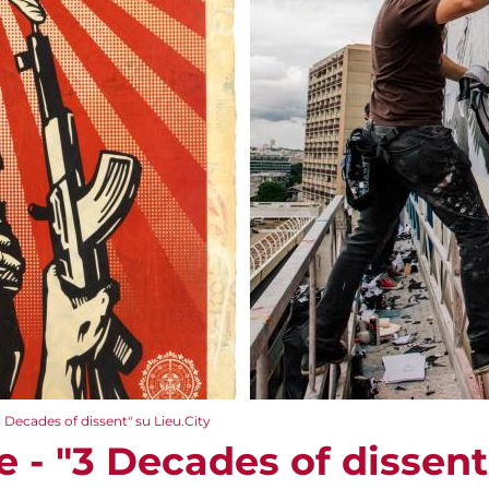
3 Decades of dissent" su Lieu.City
e - "3 Decades of dissent