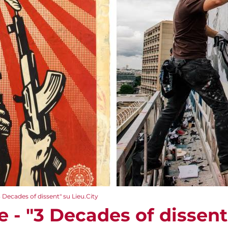
3 Decades of dissent" su Lieu.City
e - "3 Decades of dissent