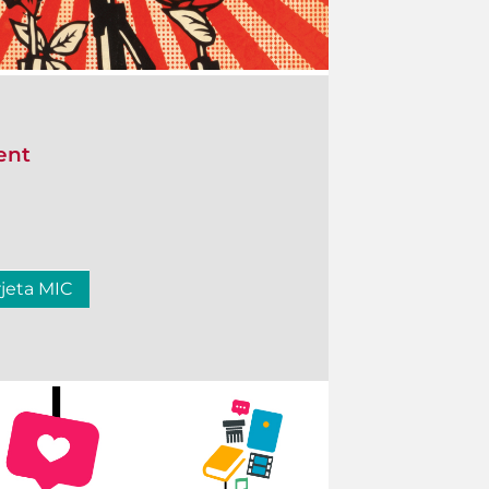
ent
rjeta MIC