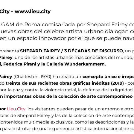
City - www.lieu.city
la GAM de Roma comisariada por Shepard Fairey c
 nuevas obras del célebre artista urbano dialogan c
n un espacio innovador por el que se puede nave
 presenta
SHEPARD FAIREY / 3 DÉCADAS DE DISCURSO
, un 
Fairey
, uno de los artistas urbanos más conocidos del mundo,
i, Federica Pirani y la Galleria Wunderkammern.
Fairey
(Charleston, 1970) ha creado un
concepto único e irrep
ndo
treinta de sus recientes obras gráficas inéditas (2019)
- c
or la paz y contra la violencia racial, la defensa de la dignid
on importantes obras de la colección de arte contemporáneo 
por
Lieu.City
, los visitantes pueden pasar de un entorno a otr
obras de Shepard Fairey y las de la colección de arte contem
 contenidos multimedia exclusivos, como las descripciones y l
a para disfrutar de una experiencia artística internacional de c