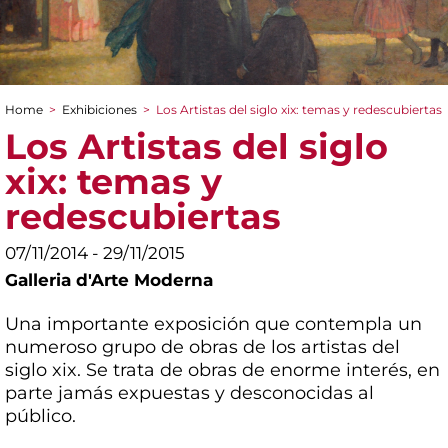
Home
>
Exhibiciones
>
Los Artistas del siglo xix: temas y redescubiertas
You are here
Los Artistas del siglo
xix: temas y
redescubiertas
07/11/2014 - 29/11/2015
Galleria d'Arte Moderna
Una importante exposición que contempla un
numeroso grupo de obras de los artistas del
siglo xix. Se trata de obras de enorme interés, en
parte jamás expuestas y desconocidas al
público.