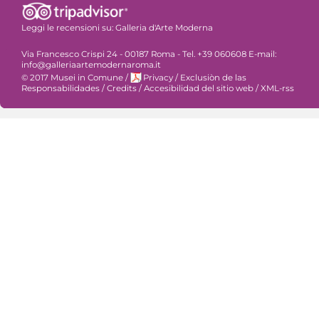
Leggi le recensioni su:
Galleria d'Arte Moderna
Via Francesco Crispi 24 - 00187 Roma - Tel. +39 060608 E-mail:
info@galleriaartemodernaroma.it
© 2017 Musei in Comune
/
Privacy
/
Exclusiòn de las
Responsabilidades
/
Credits
/
Accesibilidad del sitio web
/
XML-rss