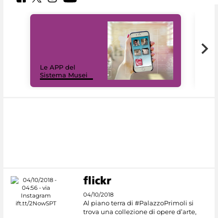
Il 
Le APP del
Mus
Sistema Musei
net
04/10/2018
Al piano terra di #PalazzoPrimoli si
trova una collezione di opere d’arte,