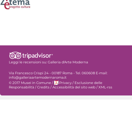
Leggi le recensioni su:
Galleria d'Arte Moderna
Via Francesco Crispi 24 - 00187 Roma - Tel. 060608 E-mail:
info@galleriaartemodernaroma.it
© 2017 Musei in Comune
/
Privacy
/
Esclusione delle
Responsabilità
/
Credits
/
Accessibilità del sito web
/
XML-rss