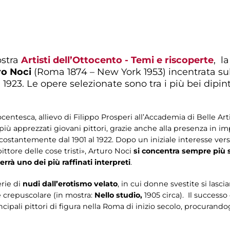
ostra
Artisti dell’Ottocento - Temi e riscoperte
, l
o Noci
(Roma 1874 – New York 1953) incentrata sul
923. Le opere selezionate sono tra i più bei dipinti
ntesca, allievo di Filippo Prosperi all’Accademia di Belle Arti
 apprezzati giovani pittori, grazie anche alla presenza in imp
costantemente dal 1901 al 1922. Dopo un iniziale interesse ver
pittore delle cose tristi», Arturo Noci
si concentra sempre più su
rrà uno dei più raffinati interpreti
.
erie di
nudi dall’erotismo velato
, in cui donne svestite si lasc
 crepuscolare (in mostra:
Nello studio,
1905 circa). Il successo
ipali pittori di figura nella Roma di inizio secolo, procurand