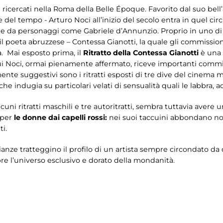
iù ricercati nella Roma della Belle Époque. Favorito dal suo bel
el tempo - Arturo Noci all’inizio del secolo entra in quel cir
e da personaggi come Gabriele d’Annunzio. Proprio in uno di q
 il poeta abruzzese – Contessa Gianotti, la quale gli commission
a. Mai esposto prima, il
Ritratto della Contessa Gianotti
è una 
ui Noci, ormai pienamente affermato, riceve importanti commissi
nte suggestivi sono i ritratti esposti di tre dive del cinema mu
che indugia su particolari velati di sensualità quali le labbra,
lcuni ritratti maschili e tre autoritratti, sembra tuttavia avere u
 per
le donne dai capelli rossi:
nei suoi taccuini abbondano nom
ti.
nze tratteggino il profilo di un artista sempre circondato da
pre l’universo esclusivo e dorato della mondanità.