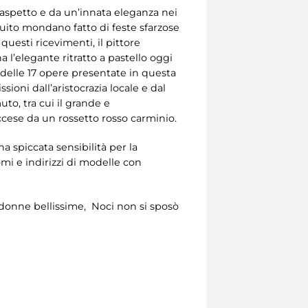
l’aspetto e da un’innata eleganza nei
cuito mondano fatto di feste sfarzose
uesti ricevimenti, il pittore
a l’elegante ritratto a pastello oggi
delle 17 opere presentate in questa
oni dall’aristocrazia locale e dal
to, tra cui il grande e
 accese da un rossetto rosso carminio.
na spiccata sensibilità per la
i e indirizzi di modelle con
 donne bellissime, Noci non si sposò