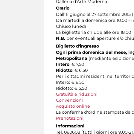
Galleria d'Arte Moderna
Orario
Dall'11 giugno al 27 settembre 2015 (
Da martedì a domenica ore 10.00 - 1
Chiuso lunedì
La biglietteria chiude alle ore 18.00
N.B.
per eventuali aperture e/o chiu
Biglietto d'ingresso
Ogni prima domenica del mese, ing
Metropolitana
(mediante esibizione 
Intero
: € 7,50
Ridotto
: € 6,50
Per i cittadini residenti nel territ
Intero: € 6,50
Ridotto: € 5,50
Gratuità e riduzioni
Convenzioni
Acquisto online
La conferma d'ordine stampata dà diritt
Prenotazioni
Informazioni
Tel. 060608 (tutti i giorni ore 9.00-21