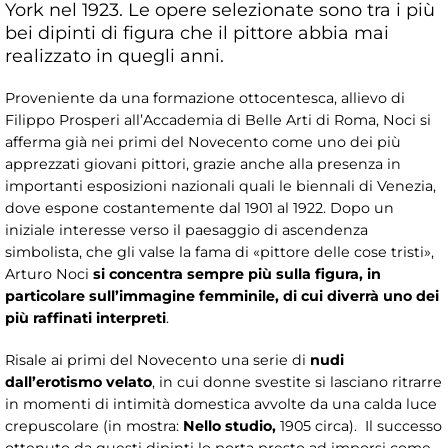
York nel 1923. Le opere selezionate sono tra i più
bei dipinti di figura che il pittore abbia mai
realizzato in quegli anni.
Proveniente da una formazione ottocentesca, allievo di
Filippo Prosperi all’Accademia di Belle Arti di Roma, Noci si
afferma già nei primi del Novecento come uno dei più
apprezzati giovani pittori, grazie anche alla presenza in
importanti esposizioni nazionali quali le biennali di Venezia,
dove espone costantemente dal 1901 al 1922. Dopo un
iniziale interesse verso il paesaggio di ascendenza
simbolista, che gli valse la fama di «pittore delle cose tristi»,
Arturo Noci
si concentra sempre più sulla figura, in
particolare sull’immagine femminile, di cui diverrà uno dei
più raffinati interpreti
.
Risale ai primi del Novecento una serie di
nudi
dall’erotismo velato
, in cui donne svestite si lasciano ritrarre
in momenti di intimità domestica avvolte da una calda luce
crepuscolare (in mostra:
Nello studio,
1905 circa). Il successo
ottenuto da questi dipinti lo porta presto ad imporsi come