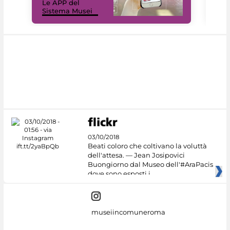
Le APP del
Mus
Sistema Musei
net
03/10/2018
Beati coloro che coltivano la voluttà
dell'attesa. — Jean Josipovici
Buongiorno dal Museo dell'#AraPacis
dove sono esposti i
museiincomuneroma