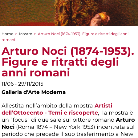
Home
>
Mostre
>
Arturo Noci (1874-1953). Figure e ritratti degli anni
Tu sei qui
romani
Arturo Noci (1874-1953).
Figure e ritratti degli
anni romani
11/06 - 29/11/2015
Galleria d'Arte Moderna
Allestita nell’ambito della mostra
Artisti
dell’Ottocento - Temi e riscoperte
, la mostra è
un “focus” di due sale sul pittore romano
Arturo
Noci
(Roma 1874 – New York 1953) incentrata sul
periodo che precede il suo trasferimento a New