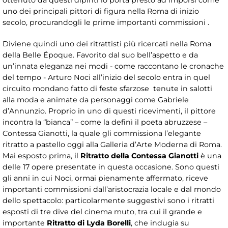
uno dei principali pittori di figura nella Roma di inizio
secolo, procurandogli le prime importanti commissioni .
Diviene quindi uno dei ritrattisti più ricercati nella Roma
della Belle Époque. Favorito dal suo bell’aspetto e da
un’innata eleganza nei modi - come raccontano le cronache
del tempo - Arturo Noci all’inizio del secolo entra in quel
circuito mondano fatto di feste sfarzose tenute in salotti
alla moda e animate da personaggi come Gabriele
d’Annunzio. Proprio in uno di questi ricevimenti, il pittore
incontra la “bianca” – come la definì il poeta abruzzese –
Contessa Gianotti, la quale gli commissiona l’elegante
ritratto a pastello oggi alla Galleria d’Arte Moderna di Roma.
Mai esposto prima, il
Ritratto della Contessa Gianotti
è una
delle 17 opere presentate in questa occasione. Sono questi
gli anni in cui Noci, ormai pienamente affermato, riceve
importanti commissioni dall’aristocrazia locale e dal mondo
dello spettacolo: particolarmente suggestivi sono i ritratti
esposti di tre dive del cinema muto, tra cui il grande e
importante
Ritratto di Lyda Borelli
,
che indugia su