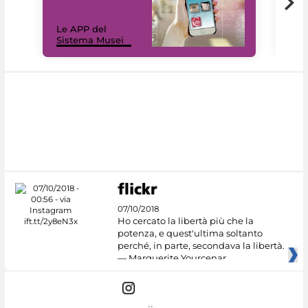
Il 
Le APP del
Mus
Sistema Musei
net
07/10/2018
Ho cercato la libertà più che la
potenza, e quest'ultima soltanto
perché, in parte, secondava la libertà.
— Marguerite Yourcenar