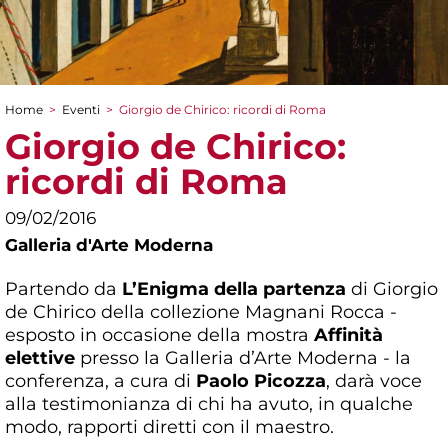
Home
>
Eventi
>
Giorgio de Chirico: ricordi di Roma
Tu sei qui
Giorgio de Chirico:
ricordi di Roma
09/02/2016
Galleria d'Arte Moderna
Partendo da
L’Enigma della partenza
di Giorgio
de Chirico della collezione Magnani Rocca -
esposto in occasione della mostra
Affinità
elettive
presso la Galleria d’Arte Moderna - la
conferenza, a cura di
Paolo Picozza
, darà voce
alla testimonianza di chi ha avuto, in qualche
modo, rapporti diretti con il maestro.