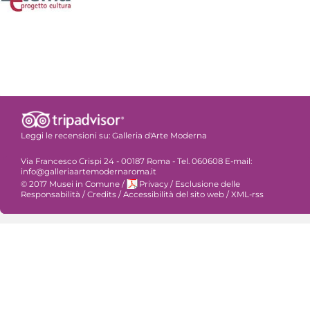
Leggi le recensioni su:
Galleria d'Arte Moderna
Via Francesco Crispi 24 - 00187 Roma - Tel. 060608 E-mail:
info@galleriaartemodernaroma.it
© 2017 Musei in Comune
/
Privacy
/
Esclusione delle
Responsabilità
/
Credits
/
Accessibilità del sito web
/
XML-rss