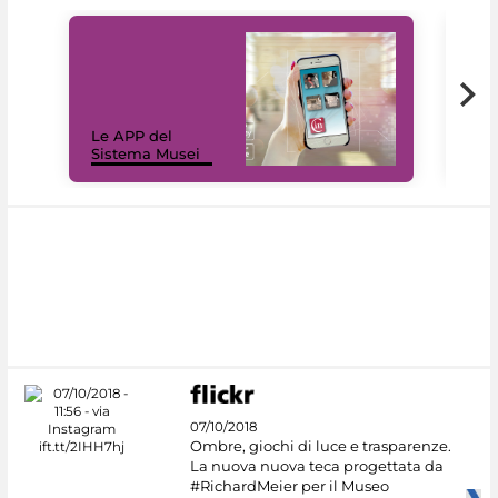
Il 
Le APP del
Mus
Sistema Musei
net
07/10/2018
Ombre, giochi di luce e trasparenze.
La nuova nuova teca progettata da
#RichardMeier per il Museo