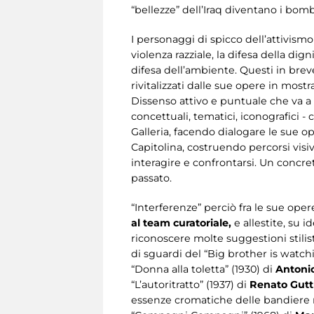
“bellezze” dell’Iraq diventano i bo
I personaggi di spicco dell’attivismo 
violenza razziale, la difesa della dig
difesa dell’ambiente. Questi in brev
rivitalizzati dalle sue opere in mostr
Dissenso attivo e puntuale che va a c
concettuali, tematici, iconografici -
Galleria, facendo dialogare le sue 
Capitolina, costruendo percorsi visivi
interagire e confrontarsi. Un concre
passato.
“Interferenze” perciò fra le sue ope
al team curatoriale,
e allestite, su 
riconoscere molte suggestioni stilis
di sguardi del “Big brother is watch
“Donna alla toletta” (1930) di
Antoni
“L’autoritratto” (1937) di
Renato Gut
essenze cromatiche delle bandiere ro