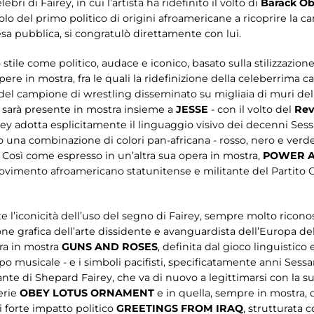
bri di Fairey, in cui l’artista ha ridefinito il volto di
Barack O
lo del primo politico di origini afroamericane a ricoprire la ca
esa pubblica, si congratulò direttamente con lui.
o stile come politico, audace e iconico, basato sulla stilizzazio
ere in mostra, fra le quali la ridefinizione della celeberrima
to del campione di wrestling disseminato su migliaia di muri de
, sarà presente in mostra insieme a
JESSE
- con il volto del
Rev
y adotta esplicitamente il linguaggio visivo dei decenni Sessa
una combinazione di colori pan-africana - rosso, nero e verde 
ni. Così come espresso in un’altra sua opera in mostra,
POWER A
movimento afroamericano statunitense e militante del Partito C
 l’iconicità dell’uso del segno di Fairey, sempre molto ricono
one grafica dell’arte dissidente e avanguardista dell’Europa d
ra in mostra
GUNS AND ROSES
, definita dal gioco linguistico e
sicale - e i simboli pacifisti, specificatamente anni Sessanta,
te di Shepard Fairey, che va di nuovo a legittimarsi con la sua
erie
OBEY LOTUS ORNAMENT
e in quella, sempre in mostra, 
i forte impatto politico
GREETINGS FROM IRAQ
, strutturata 