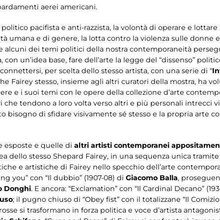
mbardamenti aerei americani.
politico pacifista e anti-razzista, la volontà di operare e lotta
nità umana e di genere, la lotta contro la violenza sulle donne e 
e alcuni dei temi politici della nostra contemporaneità persegu
a, con un’idea base, fare dell’arte la legge del “dissenso” polit
onnettersi, per scelta dello stesso artista, con una serie di “
In
 che Fairey stesso, insieme agli altri curatori della mostra, ha 
opere e i suoi temi con le opere della collezione d’arte conte
 che tendono a loro volta verso altri e più personali intrecci vi
to bisogno di sfidare visivamente sé stesso e la propria arte co
re esposte e quelle di
altri artisti contemporanei appositament
idea dello stesso Shepard Fairey, in una sequenza unica tramite 
tiche e artistiche di Fairey nello specchio dell’arte contempor
ing you” con “Il dubbio” (1907-08) di
Giacomo Balla
, prosegue
o Donghi
. E ancora: “Exclamation” con “Il Cardinal Decano” (193
tuso
; il pugno chiuso di “Obey fist” con il totalizzane “Il Comizi
sse si trasformano in forza politica e voce d’artista antagonis