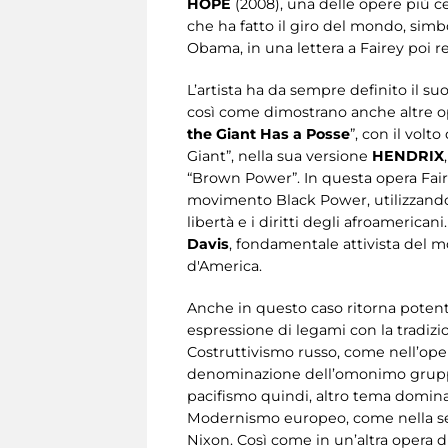
HOPE
(2008), una delle opere più cele
che ha fatto il giro del mondo, simbo
Obama, in una lettera a Fairey poi r
L’artista ha da sempre definito il su
così come dimostrano anche altre op
the Giant Has a Posse
”, con il vol
Giant”, nella sua versione
HENDRIX
“Brown Power”. In questa opera Faire
movimento Black Power, utilizzando 
libertà e i diritti degli afroamerica
Davis
, fondamentale attivista del 
d'America.
Anche in questo caso ritorna potente
espressione di legami con la tradizi
Costruttivismo russo, come nell’ope
denominazione dell’omonimo gruppo mu
pacifismo quindi, altro tema dominan
Modernismo europeo, come nella s
Nixon. Così come in un’altra opera d