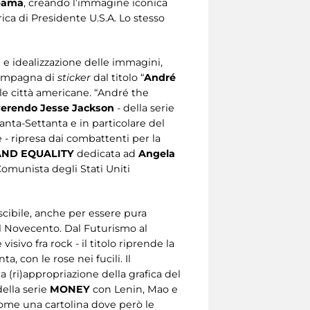
bama
, creando l’immagine iconica
rica di Presidente U.S.A. Lo stesso
ne e idealizzazione delle immagini,
 campagna di
sticker
dal titolo “
André
lle città americane. “André the
erendo Jesse Jackson
- della serie
nta-Settanta e in particolare del
- ripresa dai combattenti per la
ND EQUALITY
dedicata ad
Angela
omunista degli Stati Uniti
scibile, anche per essere pura
el Novecento. Dal Futurismo al
 visivo fra rock - il titolo riprende la
 con le rose nei fucili. Il
 (ri)appropriazione della grafica del
della serie
MONEY
con Lenin, Mao e
come una cartolina dove però le