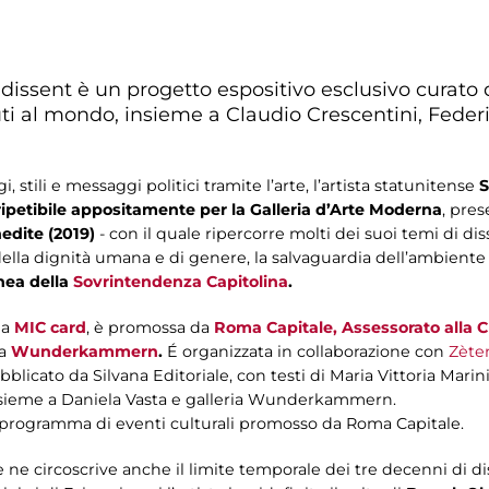
dissent è un progetto espositivo esclusivo curato 
iuti al mondo, insieme a Claudio Crescentini, Feder
stili e messaggi politici tramite l’arte, l’artista statunitense
S
ripetibile appositamente per la Galleria d’Arte Moderna
, pre
edite (2019)
- con il quale ripercorre molti dei suoi temi di diss
a della dignità umana e di genere, la salvaguardia dell’ambiente
nea della
Sovrintendenza Capitolina
.
la
MIC card
, è promossa da
Roma Capitale, Assessorato alla C
a
Wunderkammern
.
É organizzata in collaborazione con
Zète
cato da Silvana Editoriale, con testi di Maria Vittoria Marini 
insieme a Daniela Vasta e galleria Wunderkammern.
il programma di eventi culturali promosso da Roma Capitale.
e ne circoscrive anche il limite temporale dei tre decenni di d