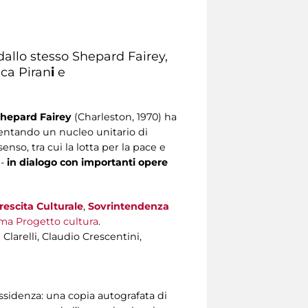
dallo stesso Shepard Fairey,
ica Piran
i
e
hepard Fairey
(Charleston, 1970) ha
sentando un nucleo unitario di
enso, tra cui la lotta per la pace e
 -
in dialogo con importanti opere
rescita Culturale
,
Sovrintendenza
ma Progetto cultura
.
Clarelli, Claudio Crescentini,
issidenza: una copia autografata di