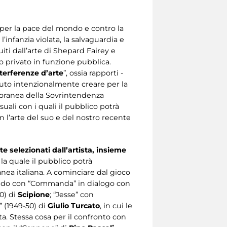
re per la pace del mondo e contro la
l’infanzia violata, la salvaguardia e
iti dall’arte di Shepard Fairey e
ico privato in funzione pubblica.
terferenze
d’arte
”, ossia rapporti -
voluto intenzionalmente creare per la
mporanea della Sovrintendenza
suali con i quali il pubblico potrà
n l’arte del suo e del nostro recente
e selezionati dall’artista, insieme
la quale il pubblico potrà
anea italiana. A cominciare dal gioco
ndo con “Commanda” in dialogo con
0) di
Scipione
; “Jesse” con
o” (1949-50) di
Giulio Turcato
, in cui le
ta. Stessa cosa per il confronto con