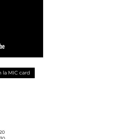
n la MIC card
20
.30