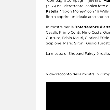
“Compagni Compagni” (1968) di
Mar
(1965) nell’altrettanto iconica foto d
Patella
; “Nixon Money” con “1) Willy
fino a coprire un ideale arco storico
In mostra per le “
Interferenze
d’art
Cavalli, Primo Conti, Nino Costa, Gi
Guttuso, Fabio Mauri, Cipriani Efisio
Scipione, Mario Sironi, Giulio Turcato 
La mostra di Shepard Fairey è realiz
Videoracconto della mostra in compa