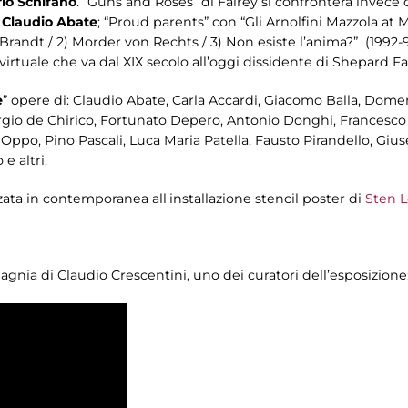
io Schifano
. “Guns and Roses” di Fairey si confronterà invece
i
Claudio Abate
; “Proud parents” con “Gli Arnolfini Mazzola at
 Brandt / 2) Morder von Rechts / 3) Non esiste l’anima?” (1992-
 virtuale che va dal XIX secolo all’oggi dissidente di Shepard Fa
e
” opere di: Claudio Abate, Carla Accardi, Giacomo Balla, Domen
orgio de Chirico, Fortunato Depero, Antonio Donghi, Francesco G
 Oppo, Pino Pascali, Luca Maria Patella, Fausto Pirandello, Giu
e altri.
zata in contemporanea all'installazione stencil poster di
Sten L
gnia di Claudio Crescentini, uno dei curatori dell’esposizione