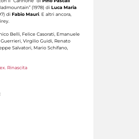
 con il “Cannone” di
Pino Pascali
 Madmountain” (1978) di
Luca Maria
97) di
Fabio Mauri
. E altri ancora,
irey.
ico Belli, Felice Casorati, Emanuele
uerrieri, Virgilio Guidi, Renato
seppe Salvatori, Mario Schifano,
ex. Rinascita
: