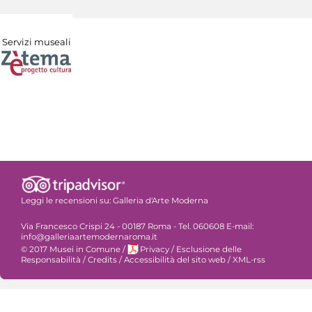
Servizi museali
Leggi le recensioni su:
Galleria d'Arte Moderna
Via Francesco Crispi 24 - 00187 Roma - Tel. 060608 E-mail:
info@galleriaartemodernaroma.it
© 2017 Musei in Comune
/
Privacy
/
Esclusione delle
Responsabilità
/
Credits
/
Accessibilità del sito web
/
XML-rss