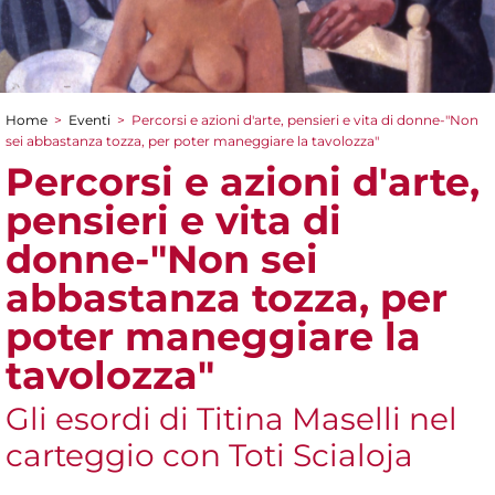
Home
>
Eventi
>
Percorsi e azioni d'arte, pensieri e vita di donne-"Non
Tu sei qui
sei abbastanza tozza, per poter maneggiare la tavolozza"
Percorsi e azioni d'arte,
pensieri e vita di
donne-"Non sei
abbastanza tozza, per
poter maneggiare la
tavolozza"
Gli esordi di Titina Maselli nel
carteggio con Toti Scialoja