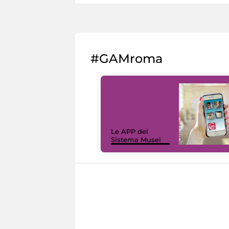
#GAMroma
Le APP del
Sistema Musei