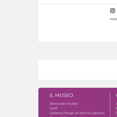
mus
IL MUSEO
Storia del museo
Staff
B
Sistema Musei di Roma Capitale
S