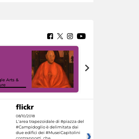
7 nuovi in-
painting tour
sulla piattaforma
le Arts &
Google Arts &
ure
Culture
08/10/2018
L'area trapezoidale di #piazza del
#Campidoglio è delimitata dai
due edifici dei #MuseiCapitolini
contrapposti, che