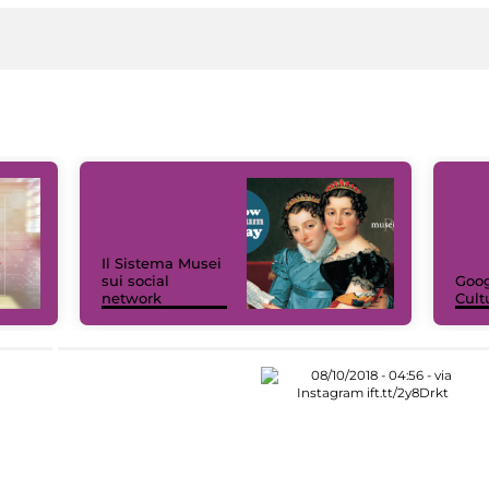
Il Sistema Musei
sui social
Goog
network
Cult