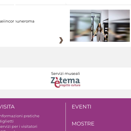
eiincomuneroma
Servizi museali
VISITA
EVENTI
Informazioni pratiche
iglietti
MOSTRE
ervizi per i visitatori