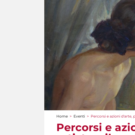
Home
>
Eventi
>
Percorsi e azioni d'arte,
Tu sei qui
Percorsi e azi