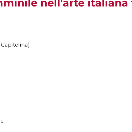
minile nell'arte italiana 
 Capitolina)
no