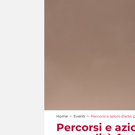
Home
>
Eventi
>
Percorsi e azioni d'arte,
Tu sei qui
Percorsi e azi