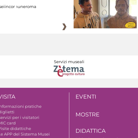
eiincomuneroma
Servizi museali
VISITA
EVENTI
Informazioni pratiche
iglietti
MOSTRE
ervizi per i visitatori
MIC card
isite didattiche
DIDATTICA
Le APP del Sistema Musei