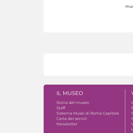
mus
IL MUSEO
Storia del museo
Staff
B
Sistema Musei di Roma Capitale
S
Carta dei servizi
Newsletter
V