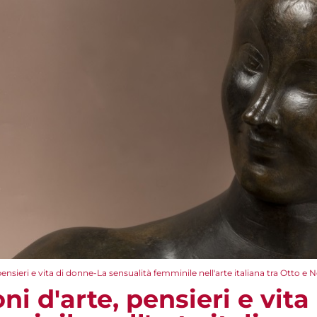
 pensieri e vita di donne-La sensualità femminile nell'arte italiana tra Otto e
oni d'arte, pensieri e vit