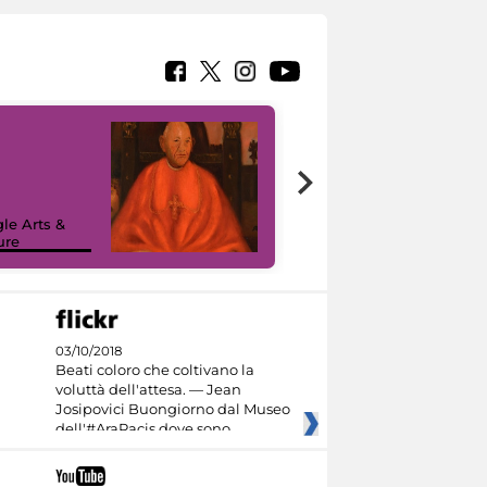
7 nuovi in-
painting tour
sulla piattaforma
le Arts &
Google Arts &
ure
Culture
03/10/2018
Beati coloro che coltivano la
voluttà dell'attesa. — Jean
Josipovici Buongiorno dal Museo
dell'#AraPacis dove sono