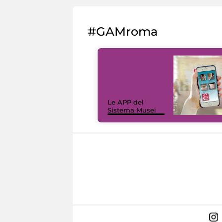
#GAMroma
Le APP del
Sistema Musei