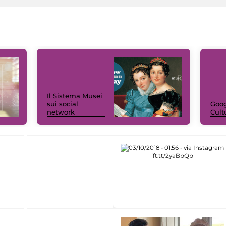
Il Sistema Musei
sui social
Goog
network
Cult