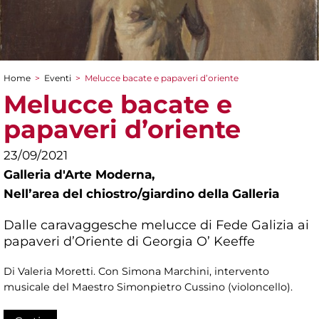
Home
>
Eventi
>
Melucce bacate e papaveri d’oriente
Tu sei qui
Melucce bacate e
papaveri d’oriente
23/09/2021
Galleria d'Arte Moderna,
Nellʼarea del chiostro/giardino della Galleria
Dalle caravaggesche melucce di Fede Galizia ai
papaveri d’Oriente di Georgia O’ Keeffe
Di Valeria Moretti. Con Simona Marchini, intervento
musicale del Maestro Simonpietro Cussino (violoncello).