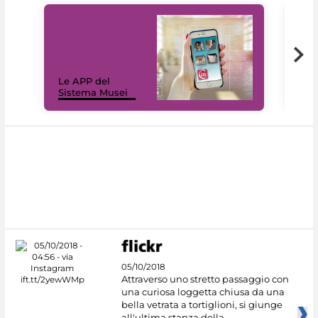
Il 
Le APP del
Mus
Sistema Musei
net
05/10/2018
Attraverso uno stretto passaggio con
una curiosa loggetta chiusa da una
bella vetrata a tortiglioni, si giunge
all'ultima stanza della