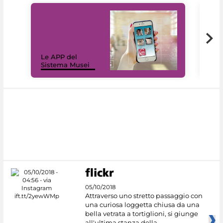
Il 
Le APP del
Mus
Sistema Musei
net
05/10/2018
Attraverso uno stretto passaggio con
una curiosa loggetta chiusa da una
bella vetrata a tortiglioni, si giunge
all'ultima stanza della