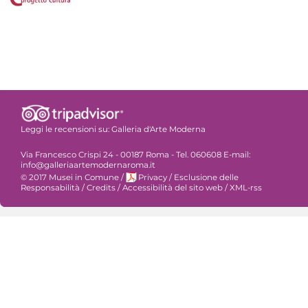
Leggi le recensioni su:
Galleria d'Arte Moderna
Via Francesco Crispi 24 - 00187 Roma - Tel. 060608 E-mail:
info@galleriaartemodernaroma.it
© 2017 Musei in Comune
/
Privacy
/
Esclusione delle
Responsabilità
/
Credits
/
Accessibilità del sito web
/
XML-rss