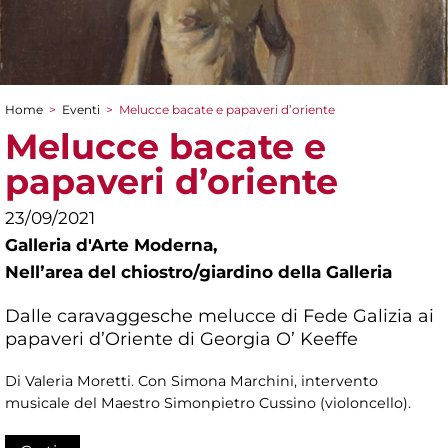
Home
>
Eventi
>
Melucce bacate e papaveri d’oriente
Tu sei qui
Melucce bacate e
papaveri d’oriente
23/09/2021
Galleria d'Arte Moderna,
Nellʼarea del chiostro/giardino della Galleria
Dalle caravaggesche melucce di Fede Galizia ai
papaveri d’Oriente di Georgia O’ Keeffe
Di Valeria Moretti. Con Simona Marchini, intervento
musicale del Maestro Simonpietro Cussino (violoncello).