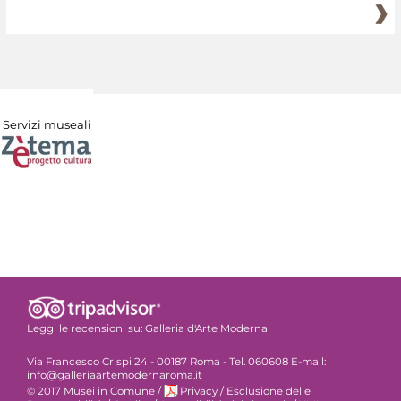
Servizi museali
Leggi le recensioni su:
Galleria d'Arte Moderna
Via Francesco Crispi 24 - 00187 Roma - Tel. 060608 E-mail:
info@galleriaartemodernaroma.it
© 2017 Musei in Comune
/
Privacy
/
Esclusione delle