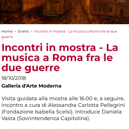
Home
>
Eventi
>
Incontri in mostra - La musica a Roma fra le due
Tu sei qui
guerre
Incontri in mostra - La
musica a Roma fra le
due guerre
18/10/2018
Galleria d'Arte Moderna
Visita guidata alla mostra alle 16.00 e, a seguire,
incontro a cura di Alessandra Carlotta Pellegrini
(Fondazione Isabella Scelsi). Introduce Daniela
Vasta (Sovrintendenza Capitolina).