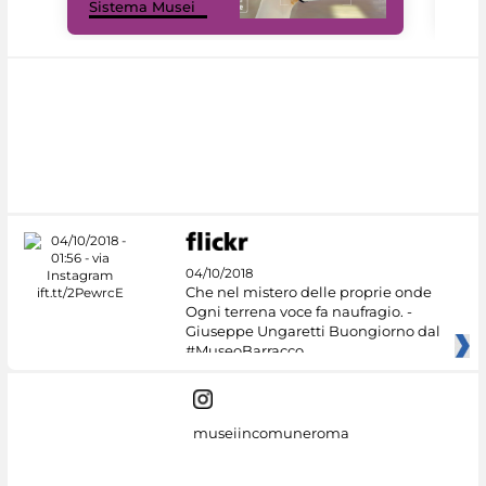
Sistema Musei
net
04/10/2018
Che nel mistero delle proprie onde
Ogni terrena voce fa naufragio. -
Giuseppe Ungaretti Buongiorno dal
#MuseoBarracco
museiincomuneroma