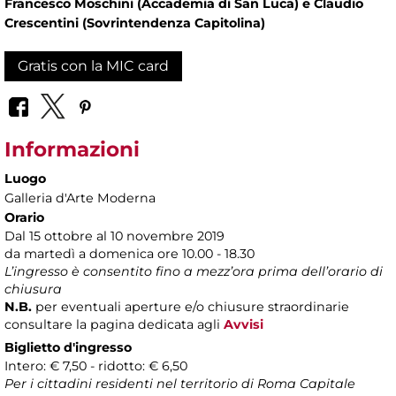
Francesco Moschini (Accademia di San Luca) e Claudio
Crescentini (Sovrintendenza Capitolina)
Gratis con la MIC card
Informazioni
Luogo
Galleria d'Arte Moderna
Orario
Dal 15 ottobre al 10 novembre 2019
da martedì a domenica ore 10.00 - 18.30
L’ingresso è consentito fino a mezz’ora prima dell’orario di
chiusura
N.B.
per eventuali aperture e/o chiusure straordinarie
consultare la pagina dedicata agli
Avvisi
Biglietto d'ingresso
Intero: € 7,50
- ridotto: € 6,50
Per i cittadini residenti nel territorio di Roma Capitale