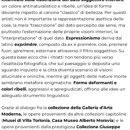
un colore antinaturalistico e ribelle, un’idea di forma
deviante rispetto al canone “classico” di bellezza. Per questi
artisti non è importante la rappresentazione asettica delle
cose, la mera “trascrizione” del dato percepito dai sensi, ma
piuttosto l’esternazione delle proprie visioni interiori, la
“interpretazione” di quel dato.
Espressionismo
deriva dal
latino
exprimĕre
, composto da ex e
premĕre
, cioè,
premere
fuori
,
spremere
, esternare attraverso il filtro soggettivo. Su
questa base ecco che i ritratti non tendono più verso
l’esattezza fotografica, che sul paesaggio si deposita uno
sguardo inquieto e la città diventa scenario di visioni
allucinate e oniriche, mentre gli oggetti delle nature morte
sembrano metafore enigmatiche.
Forme deformanti e
colori ribelli
, aggressivi e spregiudicati, offrono alle idee un
adeguato strumento linguistico.
Grazie al dialogo fra la
collezione della Galleria d’Arte
Moderna,
le opere provenienti da altre collezioni capitoline
(
Musei di Villa Torlonia
,
Casa Museo Alberto Moravia
) e le
opere provenienti dalla prestigiosa
Collezione Giuseppe