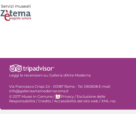
Servizi museali
Leggi le recensioni su:
Galleria d'Arte Moderna
Via Francesco Crispi 24 - 00187 Roma - Tel. 060608 E-mail:
info@galleriaartemodernaroma.it
© 2017 Musei in Comune
/
Privacy
/
Esclusione delle
Responsabilità
/
Credits
/
Accessibilità del sito web
/
XML-rss