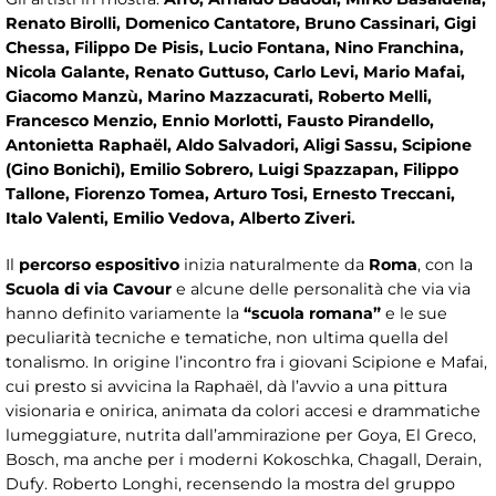
Renato Birolli, Domenico Cantatore, Bruno Cassinari, Gigi
Chessa, Filippo De Pisis, Lucio Fontana, Nino Franchina,
Nicola Galante, Renato Guttuso, Carlo Levi, Mario Mafai,
Giacomo Manzù, Marino Mazzacurati, Roberto Melli,
Francesco Menzio, Ennio Morlotti, Fausto Pirandello,
Antonietta Raphaël, Aldo Salvadori, Aligi Sassu, Scipione
(Gino Bonichi), Emilio Sobrero, Luigi Spazzapan, Filippo
Tallone, Fiorenzo Tomea, Arturo Tosi, Ernesto Treccani,
Italo Valenti, Emilio Vedova, Alberto Ziveri
.
Il
percorso espositivo
inizia naturalmente da
Roma
, con la
Scuola di via Cavour
e alcune delle personalità che via via
hanno definito variamente la
“scuola romana”
e le sue
peculiarità tecniche e tematiche, non ultima quella del
tonalismo. In origine l’incontro fra i giovani Scipione e Mafai,
cui presto si avvicina la Raphaël, dà l’avvio a una pittura
visionaria e onirica, animata da colori accesi e drammatiche
lumeggiature, nutrita dall’ammirazione per Goya, El Greco,
Bosch, ma anche per i moderni Kokoschka, Chagall, Derain,
Dufy. Roberto Longhi, recensendo la mostra del gruppo