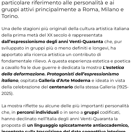
particolare riferimento alle personalità e ai
gruppi attivi principalmente a Roma, Milano e
Torino.
Una delle stagioni più originali della cultura artistica italiana
della prima metà del XX secolo è rappresentata
dall’espressionismo degli anni Venti-Quaranta
che, pur
sviluppato in gruppi più o meno definiti e longevi, ha
apportato alla ricerca artistica un contributo di
fondamentale rilievo. A questa esperienza estetica e poetica
a cavallo fra le due guerre è dedicata la mostr
a
L'estetica
della deformazione. Protagonisti dell’espressionismo
italiano
, ospitata
Galleria d’Arte Moderna
e ideata in vista
della celebrazione del
centenario
della stessa Galleria (1925-
2025).
La mostra riflette su alcune delle più importanti personalità
che, in
percorsi individuali
o in seno a
gruppi
codificati,
hanno declinato nell’Italia degli anni Venti-Quaranta la
proposta di
un linguaggio spiccatamente antiaccademico,
incentrato sulla trascrizione del dato soggettivo interiore
,