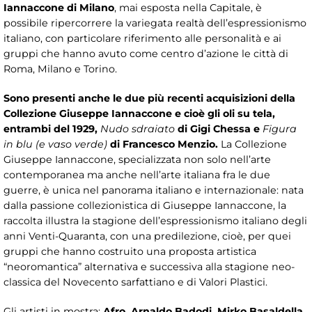
Iannaccone di Milano
, mai esposta nella Capitale, è
possibile ripercorrere la variegata realtà dell’espressionismo
italiano, con particolare riferimento alle personalità e ai
gruppi che hanno avuto come centro d’azione le città di
Roma, Milano e Torino.
Sono presenti anche le due più recenti acquisizioni della
Collezione Giuseppe Iannaccone e cioè gli oli su tela,
entrambi del 1929,
Nudo sdraiato
di Gigi Chessa e
Figura
in blu (e vaso verde)
di
Francesco Menzio.
La Collezione
Giuseppe Iannaccone, specializzata non solo nell’arte
contemporanea ma anche nell’arte italiana fra le due
guerre, è unica nel panorama italiano e internazionale: nata
dalla passione collezionistica di Giuseppe Iannaccone, la
raccolta illustra la stagione dell’espressionismo italiano degli
anni Venti-Quaranta, con una predilezione, cioè, per quei
gruppi che hanno costruito una proposta artistica
“neoromantica” alternativa e successiva alla stagione neo-
classica del Novecento sarfattiano e di Valori Plastici.
Gli artisti in mostra:
Afro, Arnaldo Badodi, Mirko Basaldella,