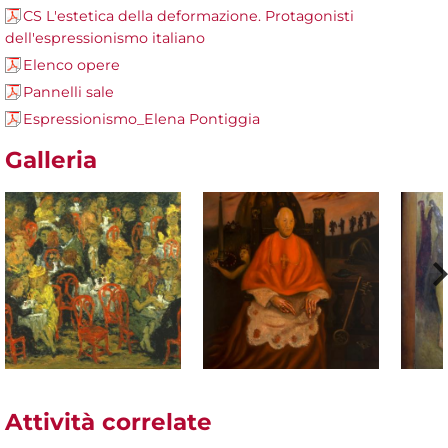
CS L'estetica della deformazione. Protagonisti
dell'espressionismo italiano
Elenco opere
Pannelli sale
Espressionismo_Elena Pontiggia
Galleria
Attività correlate