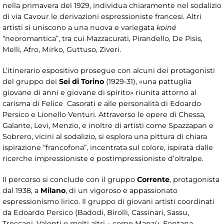
nella primavera del 1929, individua chiaramente nel sodalizio
di via Cavour le derivazioni espressioniste francesi. Altri
artisti si uniscono a una nuova e variegata
koiné
“neoromantica”, tra cui Mazzacurati, Pirandello, De Pisis,
Melli, Afro, Mirko, Guttuso, Ziveri.
L’itinerario espositivo prosegue con alcuni dei protagonisti
del gruppo dei
Sei di Torino
(1929-31), «una pattuglia
giovane di anni e giovane di spirito» riunita attorno al
carisma di Felice Casorati e alle personalità di Edoardo
Persico e Lionello Venturi. Attraverso le opere di Chessa,
Galante, Levi, Menzio, e inoltre di artisti come Spazzapan e
Sobrero, vicini al sodalizio, si esplora una pittura di chiara
ispirazione “francofona”, incentrata sul colore, ispirata dalle
ricerche impressioniste e postimpressioniste d’oltralpe.
Il percorso si conclude con il gruppo
Corrente
, protagonista
dal 1938, a
Milano
, di un vigoroso e appassionato
espressionismo lirico. Il gruppo di giovani artisti coordinati
da Edoardo Persico (Badodi, Birolli, Cassinari, Sassu,
Treccani, Valenti e molti altri – come Manzù, Fontana,