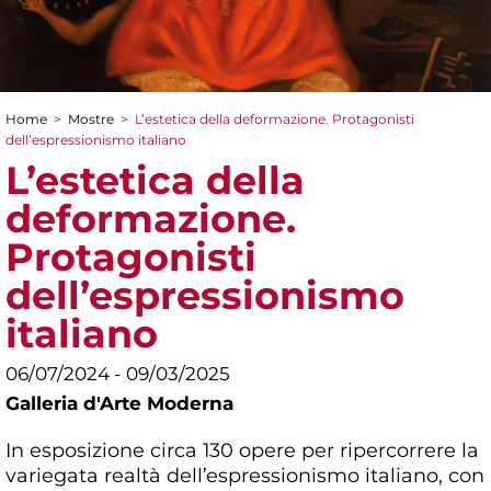
Home
>
Mostre
>
L’estetica della deformazione. Protagonisti
Tu sei qui
dell’espressionismo italiano
L’estetica della
deformazione.
Protagonisti
dell’espressionismo
italiano
06/07/2024 - 09/03/2025
Galleria d'Arte Moderna
In esposizione circa 130 opere per ripercorrere la
variegata realtà dell’espressionismo italiano, con