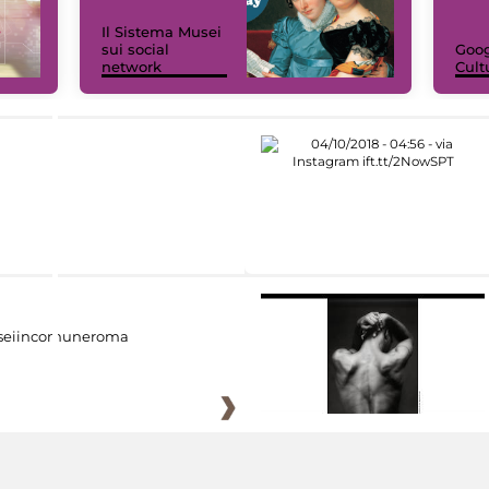
Il Sistema Musei
sui social
Goog
network
Cult
eiincomuneroma