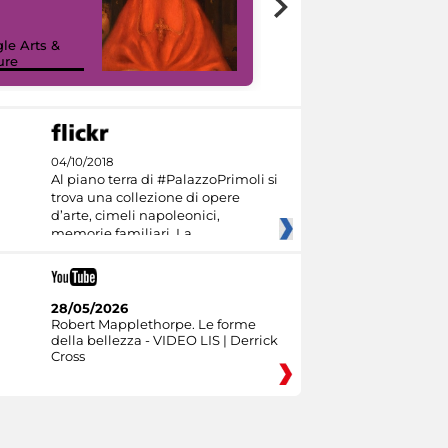
painting tour
sulla piattaforma
le Arts &
Google Arts &
ure
Culture
04/10/2018
Al piano terra di #PalazzoPrimoli si
trova una collezione di opere
d’arte, cimeli napoleonici,
memorie familiari. La
28/05/2026
Robert Mapplethorpe. Le forme
della bellezza - VIDEO LIS | Derrick
Cross