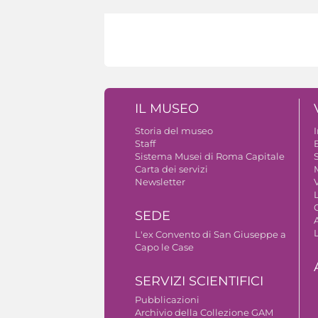
IL MUSEO
Storia del museo
Staff
B
Sistema Musei di Roma Capitale
S
Carta dei servizi
Newsletter
V
SEDE
A
L'ex Convento di San Giuseppe a
Capo le Case
SERVIZI SCIENTIFICI
Pubblicazioni
Archivio della Collezione GAM