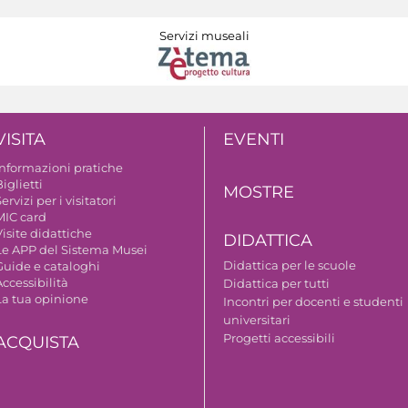
Servizi museali
VISITA
EVENTI
Informazioni pratiche
iglietti
MOSTRE
ervizi per i visitatori
MIC card
isite didattiche
DIDATTICA
Le APP del Sistema Musei
Didattica per le scuole
Guide e cataloghi
ccessibilità
Didattica per tutti
La tua opinione
Incontri per docenti e studenti
universitari
Progetti accessibili
ACQUISTA