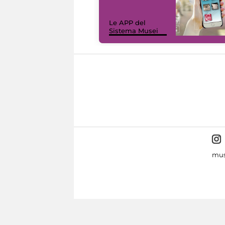
Le APP del
Sistema Musei
mus