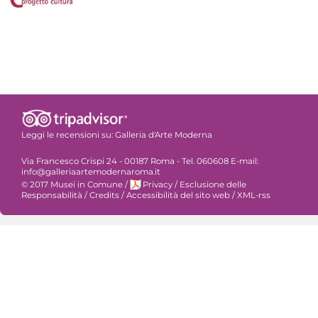
Leggi le recensioni su:
Galleria d'Arte Moderna
Via Francesco Crispi 24 - 00187 Roma - Tel. 060608 E-mail:
info@galleriaartemodernaroma.it
© 2017 Musei in Comune
/
Privacy
/
Esclusione delle
Responsabilità
/
Credits
/
Accessibilità del sito web
/
XML-rss