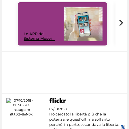
Il 
Le APP del
Mus
Sistema Musei
net
07/10/2018
Ho cercato la libertà più che la
potenza, e quest'ultima soltanto
perché, in parte, secondava la libertà.