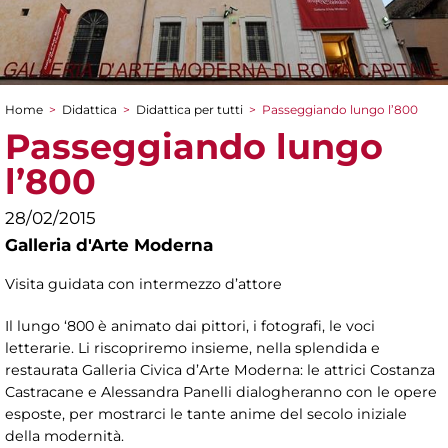
Home
>
Didattica
>
Didattica per tutti
>
Passeggiando lungo l’800
Tu sei qui
Passeggiando lungo
l’800
28/02/2015
Galleria d'Arte Moderna
Visita guidata con intermezzo d’attore
Il lungo ‘800 è animato dai pittori, i fotografi, le voci
letterarie. Li riscopriremo insieme, nella splendida e
restaurata Galleria Civica d’Arte Moderna: le attrici Costanza
Castracane e Alessandra Panelli dialogheranno con le opere
esposte, per mostrarci le tante anime del secolo iniziale
della modernità.