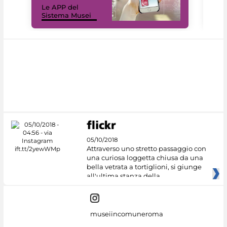
Le APP del
Mus
Sistema Musei
net
05/10/2018
Attraverso uno stretto passaggio con
una curiosa loggetta chiusa da una
bella vetrata a tortiglioni, si giunge
all'ultima stanza della
museiincomuneroma