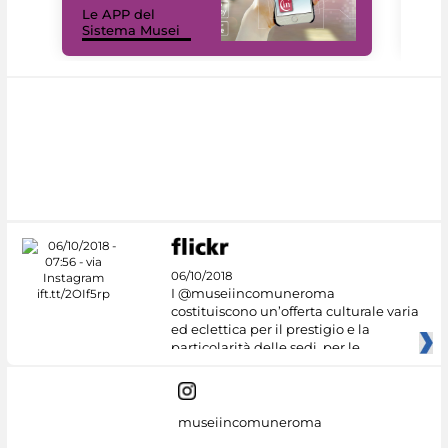
Le APP del
Mus
Sistema Musei
net
06/10/2018
I @museiincomuneroma
costituiscono un’offerta culturale varia
ed eclettica per il prestigio e la
particolarità delle sedi, per le
museiincomuneroma