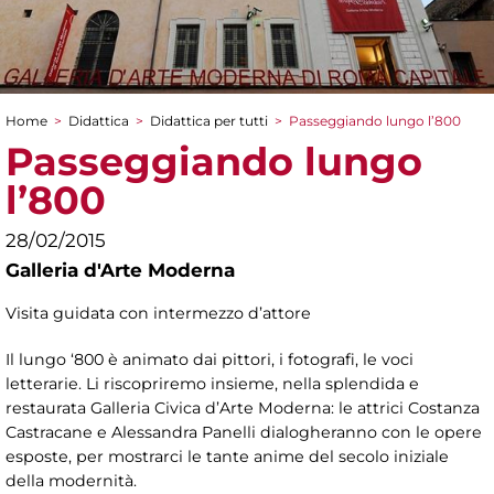
Home
>
Didattica
>
Didattica per tutti
>
Passeggiando lungo l’800
Tu sei qui
Passeggiando lungo
l’800
28/02/2015
Galleria d'Arte Moderna
Visita guidata con intermezzo d’attore
Il lungo ‘800 è animato dai pittori, i fotografi, le voci
letterarie. Li riscopriremo insieme, nella splendida e
restaurata Galleria Civica d’Arte Moderna: le attrici Costanza
Castracane e Alessandra Panelli dialogheranno con le opere
esposte, per mostrarci le tante anime del secolo iniziale
della modernità.