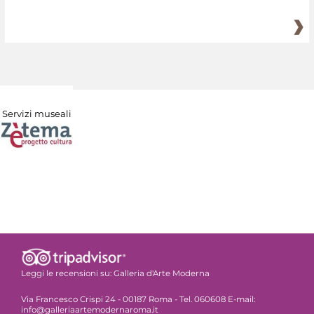
Servizi museali
Leggi le recensioni su:
Galleria d'Arte Moderna
Via Francesco Crispi 24 - 00187 Roma - Tel. 060608 E-mail:
info@galleriaartemodernaroma.it