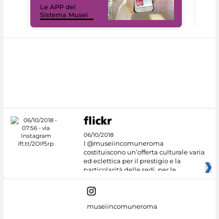
Le APP del
Mus
Sistema Musei
net
06/10/2018
I @museiincomuneroma
costituiscono un’offerta culturale varia
ed eclettica per il prestigio e la
particolarità delle sedi, per le
museiincomuneroma