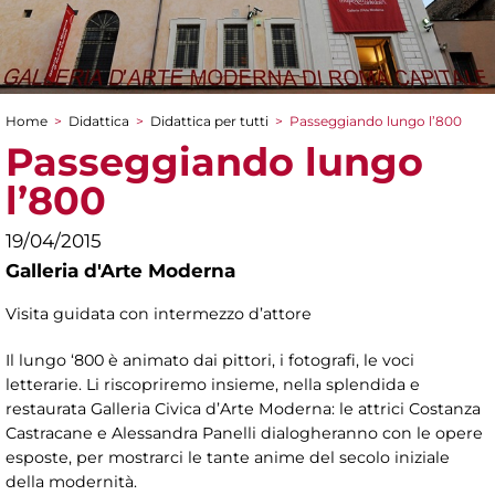
Home
>
Didattica
>
Didattica per tutti
>
Passeggiando lungo l’800
Tu sei qui
Passeggiando lungo
l’800
19/04/2015
Galleria d'Arte Moderna
Visita guidata con intermezzo d’attore
Il lungo ‘800 è animato dai pittori, i fotografi, le voci
letterarie. Li riscopriremo insieme, nella splendida e
restaurata Galleria Civica d’Arte Moderna: le attrici Costanza
Castracane e Alessandra Panelli dialogheranno con le opere
esposte, per mostrarci le tante anime del secolo iniziale
della modernità.