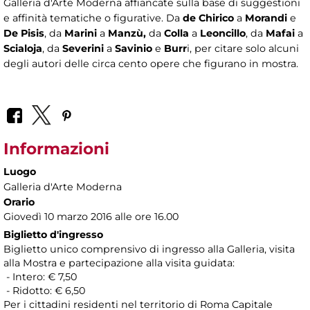
Galleria d'Arte Moderna affiancate sulla base di suggestioni
e affinità tematiche o figurative. Da
de Chirico
a
Morandi
e
De Pisis
, da
Marini
a
Manzù,
da
Colla
a
Leoncillo
, da
Mafai
a
Scialoja
, da
Severini
a
Savinio
e
Burr
i, per citare solo alcuni
degli autori delle circa cento opere che figurano in mostra.
Informazioni
Luogo
Galleria d'Arte Moderna
Orario
Giovedì 10 marzo 2016 alle ore 16.00
Biglietto d'ingresso
Biglietto unico comprensivo di ingresso alla Galleria, visita
alla Mostra e partecipazione alla visita guidata:
- Intero: € 7,50
- Ridotto: € 6,50
Per i cittadini residenti nel territorio di Roma Capitale