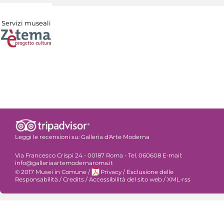
Servizi museali
Leggi le recensioni su:
Galleria d'Arte Moderna
Via Francesco Crispi 24 - 00187 Roma - Tel. 060608 E-mail:
info@galleriaartemodernaroma.it
© 2017 Musei in Comune
/
Privacy
/
Esclusione delle
Responsabilità
/
Credits
/
Accessibilità del sito web
/
XML-rss