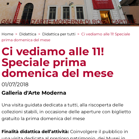
Home
>
Didattica
>
Didattica per tutti
>
Ci vediamo alle 11! Speciale
Tu sei qui
prima domenica del mese
Ci vediamo alle 11!
Speciale prima
domenica del mese
01/07/2018
Galleria d'Arte Moderna
Una visita guidata dedicata a tutti, alla riscoperta delle
collezioni stabili, in occasione delle aperture con biglietto
gratuito la prima domenica del mese
Finalità didattica dell’attività:
Coinvolgere il pubblico in
una visita dedicata al prezioso patrimonio dei Musei in