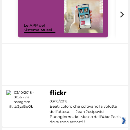
Il 
Le APP del
Mus
Sistema Musei
net
03/10/2018
Beati coloro che coltivano la voluttà
dell'attesa. — Jean Josipovici
Buongiorno dal Museo dell'#AraPacis
dove sono esposti i