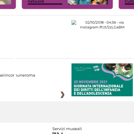
network
Cult
eiincomuneroma
Servizi museali