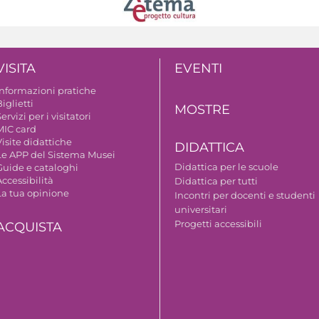
VISITA
EVENTI
Informazioni pratiche
iglietti
MOSTRE
ervizi per i visitatori
MIC card
isite didattiche
DIDATTICA
Le APP del Sistema Musei
Didattica per le scuole
Guide e cataloghi
ccessibilità
Didattica per tutti
La tua opinione
Incontri per docenti e studenti
universitari
Progetti accessibili
ACQUISTA