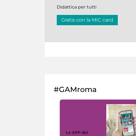
Didattica per tutti
Gratis con la MIC card
#GAMroma
Le APP del