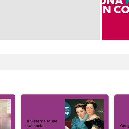
Il Sistema Musei
sui social
Goog