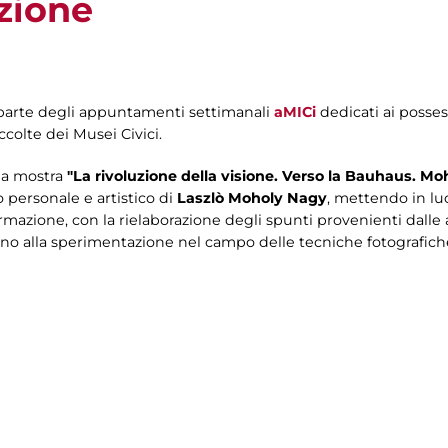
zione
a parte degli appuntamenti settimanali
aMICi
dedicati ai posses
ccolte dei Musei Civici.
lla mostra
"La rivoluzione della visione. Verso la Bauhaus. M
o personale e artistico di
Laszlò Moholy Nagy
, mettendo in lu
formazione, con la rielaborazione degli spunti provenienti dall
 fino alla sperimentazione nel campo delle tecniche fotografich