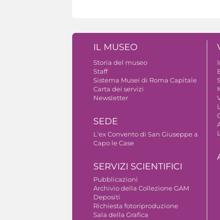
IL MUSEO
Storia del museo
Staff
B
Sistema Musei di Roma Capitale
S
Carta dei servizi
Newsletter
V
SEDE
A
L'ex Convento di San Giuseppe a
Capo le Case
SERVIZI SCIENTIFICI
Pubblicazioni
Archivio della Collezione GAM
Depositi
Richiesta fotoriproduzione
Sala della Grafica