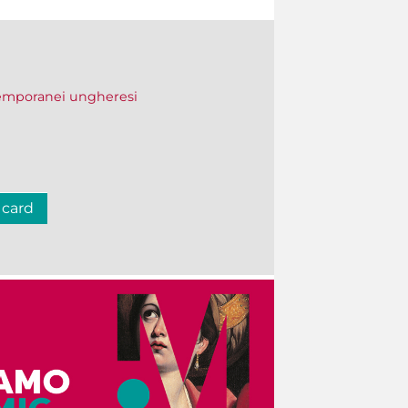
temporanei ungheresi
 card