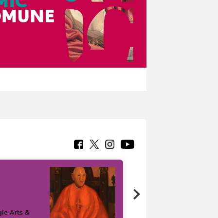
7 nuovi in-
painting tour
sulla piattaforma
le Arts &
Google Arts &